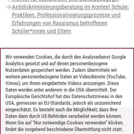
Antidiskriminierungsberatung im Kontext Schule:
Praktiken, Professionalisierungsprozesse und
Erfahrungen von Rassismus betroffenen
Schüler*innen und Eltern
Wir verwenden Cookies, die durch den Analysedienst Google
KONTAKT
Analytics gesetzt und auf denen personenbezogene
Nutzerdaten gespeichert werden. Zudem übermitteln wir
Prof. Dr. Ellen Kollender
weitere personenbezogene Daten an Videodienste (YouTube,
Vimeo), um Ihnen eingebettete Videos anzuzeigen. Diese
Daten werden unter anderem in die USA übermittelt. Der
Europäische Gerichtshof hat das Datenschutzniveau in den
Dr. Marietta Hülsmann
/
08.06.2026
USA, gemessen an EU-Standards, jedoch als unzureichend
eingeschätzt. Es besteht auch die Möglichkeit, dass Ihre
Daten dann durch US-Behörden verarbeitet werden können.
KONTAKT
Wenn Sie auf "Nur notwendige Cookies verwenden" klicken,
findet die vorgehend beschriebene Übermittlung nicht statt.
LEUPHANA ALS ARBEITGEBER