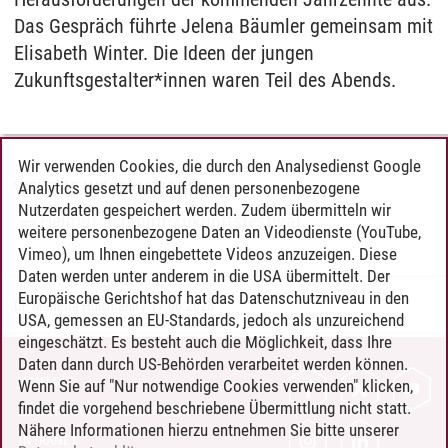
Das Gespräch führte Jelena Bäumler gemeinsam mit
Elisabeth Winter. Die Ideen der jungen
Zukunftsgestalter*innen waren Teil des Abends.
Wir verwenden Cookies, die durch den Analysedienst Google
Analytics gesetzt und auf denen personenbezogene
WEITERE INFORMATIONEN
Nutzerdaten gespeichert werden. Zudem übermitteln wir
Helmut-Schmidt-Zukunftsfestival
weitere personenbezogene Daten an Videodienste (YouTube,
Vimeo), um Ihnen eingebettete Videos anzuzeigen. Diese
Daten werden unter anderem in die USA übermittelt. Der
Europäische Gerichtshof hat das Datenschutzniveau in den
Dr. Marietta Hülsmann
/
17.06.2026
USA, gemessen an EU-Standards, jedoch als unzureichend
eingeschätzt. Es besteht auch die Möglichkeit, dass Ihre
Daten dann durch US-Behörden verarbeitet werden können.
KONTAKT
Wenn Sie auf "Nur notwendige Cookies verwenden" klicken,
findet die vorgehend beschriebene Übermittlung nicht statt.
LEUPHANA ALS ARBEITGEBER
Nähere Informationen hierzu entnehmen Sie bitte unserer
INTRANET