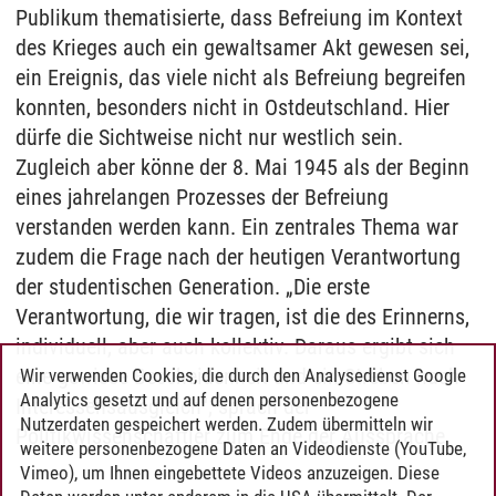
Publikum thematisierte, dass Befreiung im Kontext
des Krieges auch ein gewaltsamer Akt gewesen sei,
ein Ereignis, das viele nicht als Befreiung begreifen
konnten, besonders nicht in Ostdeutschland. Hier
dürfe die Sichtweise nicht nur westlich sein.
Zugleich aber könne der 8. Mai 1945 als der Beginn
eines jahrelangen Prozesses der Befreiung
verstanden werden kann. Ein zentrales Thema war
zudem die Frage nach der heutigen Verantwortung
der studentischen Generation. „Die erste
Verantwortung, die wir tragen, ist die des Erinnerns,
individuell, aber auch kollektiv. Daraus ergibt sich
eine gewisse Bescheidenheit und ein Streben nach
Wir verwenden Cookies, die durch den Analysedienst Google
Analytics gesetzt und auf denen personenbezogene
Interessensausgleich“, sprach der
Nutzerdaten gespeichert werden. Zudem übermitteln wir
Politikwissenschaftler zum Ende der Aussprache.
weitere personenbezogene Daten an Videodienste (YouTube,
Vimeo), um Ihnen eingebettete Videos anzuzeigen. Diese