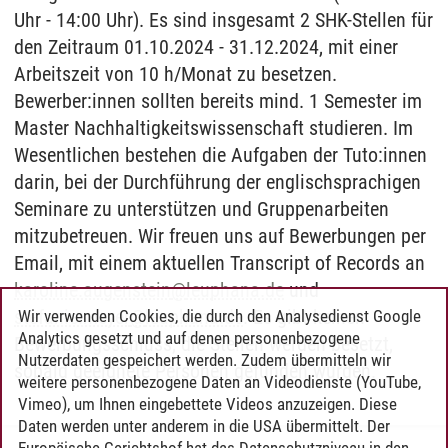
Uhr - 14:00 Uhr). Es sind insgesamt 2 SHK-Stellen für
den Zeitraum 01.10.2024 - 31.12.2024, mit einer
Arbeitszeit von 10 h/Monat zu besetzen.
Bewerber:innen sollten bereits mind. 1 Semester im
Master Nachhaltigkeitswissenschaft studieren. Im
Wesentlichen bestehen die Aufgaben der Tuto:innen
darin, bei der Durchführung der englischsprachigen
Seminare zu unterstützen und Gruppenarbeiten
mitzubetreuen. Wir freuen uns auf Bewerbungen per
Email, mit einem aktuellen Transcript of Records an
karoline.augenstein
@
leuphana.de
und
stefanie.meyer
@
leuphana.de
. Es gibt keinen
Wir verwenden Cookies, die durch den Analysedienst Google
Analytics gesetzt und auf denen personenbezogene
Bewerbungsschluss, die Stellen werden besetzt,
Nutzerdaten gespeichert werden. Zudem übermitteln wir
sobald geeignete Personen gefunden wurden.
weitere personenbezogene Daten an Videodienste (YouTube,
Vimeo), um Ihnen eingebettete Videos anzuzeigen. Diese
Daten werden unter anderem in die USA übermittelt. Der
Europäische Gerichtshof hat das Datenschutzniveau in den