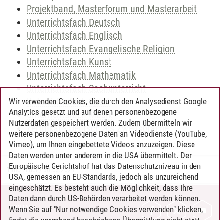
Projektband, Masterforum und Masterarbeit
Unterrichtsfach Deutsch
Unterrichtsfach Englisch
Unterrichtsfach Evangelische Religion
Unterrichtsfach Kunst
Unterrichtsfach Mathematik
Unterrichtsfach Sachunterricht
Unterrichtsfach Sport
Wir verwenden Cookies, die durch den Analysedienst Google
Analytics gesetzt und auf denen personenbezogene
Unterrichtsfach Musik
Nutzerdaten gespeichert werden. Zudem übermitteln wir
Zertifikat - Deutsch als Zweitsprache
weitere personenbezogene Daten an Videodienste (YouTube,
Vimeo), um Ihnen eingebettete Videos anzuzeigen. Diese
Daten werden unter anderem in die USA übermittelt. Der
Europäische Gerichtshof hat das Datenschutzniveau in den
Timo Leder
/
30.06.2024
USA, gemessen an EU-Standards, jedoch als unzureichend
eingeschätzt. Es besteht auch die Möglichkeit, dass Ihre
Daten dann durch US-Behörden verarbeitet werden können.
KONTAKT
Wenn Sie auf "Nur notwendige Cookies verwenden" klicken,
findet die vorgehend beschriebene Übermittlung nicht statt.