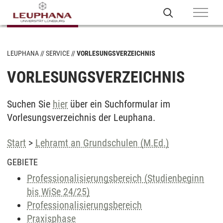
LEUPHANA
SERVICE
VORLESUNGSVERZEICHNIS
VORLESUNGSVERZEICHNIS
Suchen Sie
hier
über ein Suchformular im
Vorlesungsverzeichnis der Leuphana.
Start
>
Lehramt an Grundschulen (M.Ed.)
GEBIETE
Professionalisierungsbereich (Studienbeginn
bis WiSe 24/25)
Professionalisierungsbereich
Praxisphase