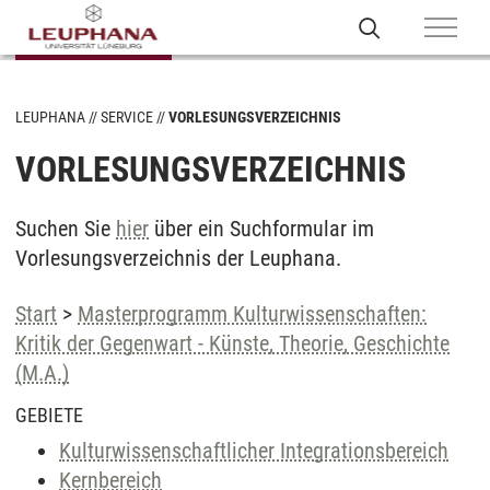
LEUPHANA
SERVICE
VORLESUNGSVERZEICHNIS
VORLESUNGSVERZEICHNIS
Suchen Sie
hier
über ein Suchformular im
Vorlesungsverzeichnis der Leuphana.
Start
>
Masterprogramm Kulturwissenschaften:
Kritik der Gegenwart - Künste, Theorie, Geschichte
(M.A.)
GEBIETE
Kulturwissenschaftlicher Integrationsbereich
Kernbereich