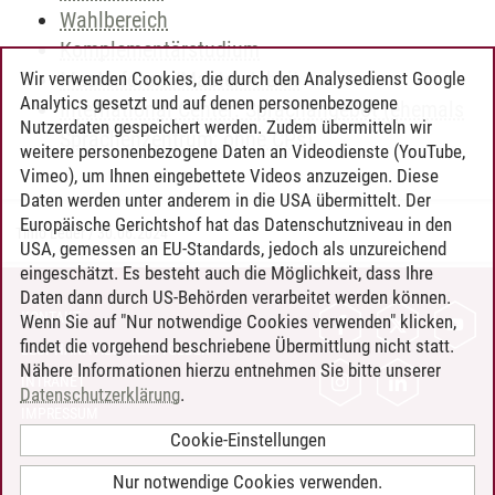
Wahlbereich
Komplementärstudium
Masterforum/Master-Arbeit
Wir verwenden Cookies, die durch den Analysedienst Google
Analytics gesetzt und auf denen personenbezogene
International Center: Sprachangebot (ehemals
Nutzerdaten gespeichert werden. Zudem übermitteln wir
Sprachenzentrum; ohne CPs)
weitere personenbezogene Daten an Videodienste (YouTube,
Vimeo), um Ihnen eingebettete Videos anzuzeigen. Diese
Daten werden unter anderem in die USA übermittelt. Der
Europäische Gerichtshof hat das Datenschutzniveau in den
Timo Leder
/
30.06.2024
USA, gemessen an EU-Standards, jedoch als unzureichend
eingeschätzt. Es besteht auch die Möglichkeit, dass Ihre
Daten dann durch US-Behörden verarbeitet werden können.
KONTAKT
Wenn Sie auf "Nur notwendige Cookies verwenden" klicken,
findet die vorgehend beschriebene Übermittlung nicht statt.
LEUPHANA ALS ARBEITGEBER
Nähere Informationen hierzu entnehmen Sie bitte unserer
INTRANET
Datenschutzerklärung
.
IMPRESSUM
Cookie-Einstellungen
DATENSCHUTZ
BARRIEREFREIHEIT
Nur notwendige Cookies verwenden.