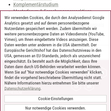
Komplementärstudium
Masterforum & Forschungsperspektiven
Vertiefungsbereich
Wir verwenden Cookies, die durch den Analysedienst Google
Analytics gesetzt und auf denen personenbezogene
International Center: Sprachangebot (ehemals
Nutzerdaten gespeichert werden. Zudem übermitteln wir
Sprachenzentrum; ohne CPs)
weitere personenbezogene Daten an Videodienste (YouTube,
Vimeo), um Ihnen eingebettete Videos anzuzeigen. Diese
Daten werden unter anderem in die USA übermittelt. Der
Europäische Gerichtshof hat das Datenschutzniveau in den
Timo Leder
/
30.06.2024
USA, gemessen an EU-Standards, jedoch als unzureichend
eingeschätzt. Es besteht auch die Möglichkeit, dass Ihre
Daten dann durch US-Behörden verarbeitet werden können.
KONTAKT
Wenn Sie auf "Nur notwendige Cookies verwenden" klicken,
findet die vorgehend beschriebene Übermittlung nicht statt.
LEUPHANA ALS ARBEITGEBER
Nähere Informationen hierzu entnehmen Sie bitte unserer
INTRANET
Datenschutzerklärung
.
IMPRESSUM
Cookie-Einstellungen
DATENSCHUTZ
BARRIEREFREIHEIT
Nur notwendige Cookies verwenden.