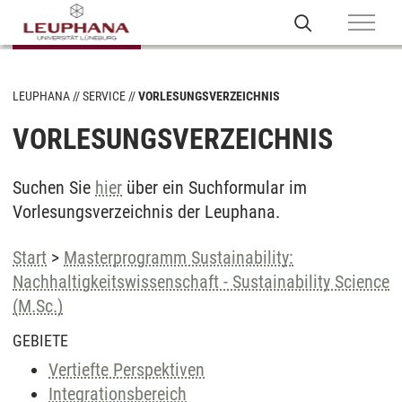
LEUPHANA
SERVICE
VORLESUNGSVERZEICHNIS
VORLESUNGSVERZEICHNIS
Suchen Sie
hier
über ein Suchformular im
Vorlesungsverzeichnis der Leuphana.
Start
>
Masterprogramm Sustainability:
Nachhaltigkeitswissenschaft - Sustainability Science
(M.Sc.)
GEBIETE
Vertiefte Perspektiven
Integrationsbereich