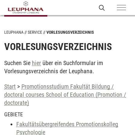
LEUPHANA
SERVICE
VORLESUNGSVERZEICHNIS
VORLESUNGSVERZEICHNIS
Suchen Sie
hier
über ein Suchformular im
Vorlesungsverzeichnis der Leuphana.
Start
>
Promotionsstudium Fakultät Bildung /
doctoral courses School of Education (Promotion /
doctorate)
GEBIETE
Fakultätsübergreifendes Promotionskolleg
Psychologie