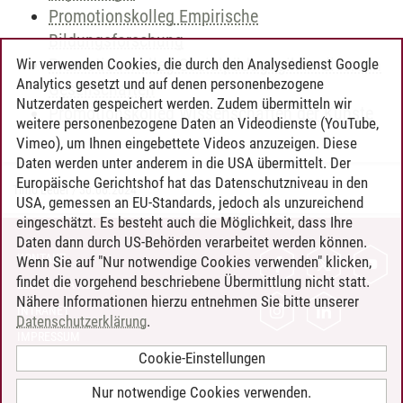
Promotionskolleg Empirische
Bildungsforschung
Promotionskolleg Sozialpädagogik in diversen
Wir verwenden Cookies, die durch den Analysedienst Google
Analytics gesetzt und auf denen personenbezogene
Gesellschaften
Nutzerdaten gespeichert werden. Zudem übermitteln wir
Promotionskolleg Wissenschaften der Künste
weitere personenbezogene Daten an Videodienste (YouTube,
Vimeo), um Ihnen eingebettete Videos anzuzeigen. Diese
Daten werden unter anderem in die USA übermittelt. Der
Europäische Gerichtshof hat das Datenschutzniveau in den
Timo Leder
/
30.06.2024
USA, gemessen an EU-Standards, jedoch als unzureichend
eingeschätzt. Es besteht auch die Möglichkeit, dass Ihre
Daten dann durch US-Behörden verarbeitet werden können.
KONTAKT
Wenn Sie auf "Nur notwendige Cookies verwenden" klicken,
findet die vorgehend beschriebene Übermittlung nicht statt.
LEUPHANA ALS ARBEITGEBER
Nähere Informationen hierzu entnehmen Sie bitte unserer
INTRANET
Datenschutzerklärung
.
IMPRESSUM
Cookie-Einstellungen
DATENSCHUTZ
BARRIEREFREIHEIT
Nur notwendige Cookies verwenden.