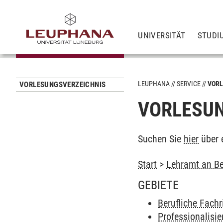
UNIVERSITÄT
STUDI
LEUPHANA
SERVICE
VORL
VORLESUNGSVERZEICHNIS
VORLESUN
Suchen Sie
hier
über 
Start
>
Lehramt an Be
GEBIETE
Berufliche Fach
Professionalisi