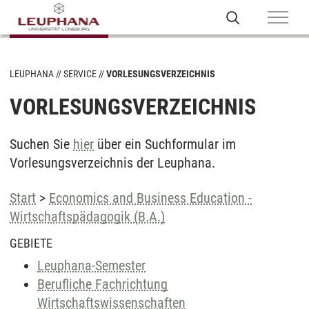
LEUPHANA
SERVICE
VORLESUNGSVERZEICHNIS
VORLESUNGSVERZEICHNIS
Suchen Sie
hier
über ein Suchformular im
Vorlesungsverzeichnis der Leuphana.
Start
>
Economics and Business Education -
Wirtschaftspädagogik (B.A.)
GEBIETE
Leuphana-Semester
Berufliche Fachrichtung
Wirtschaftswissenschaften