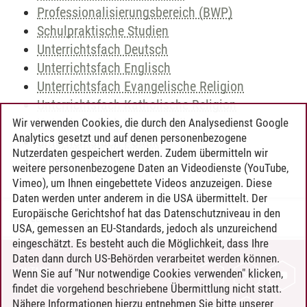
Professionalisierungsbereich (BWP)
Schulpraktische Studien
Unterrichtsfach Deutsch
Unterrichtsfach Englisch
Unterrichtsfach Evangelische Religion
Unterrichtsfach Katholische Religion
Unterrichtsfach Mathematik
Wir verwenden Cookies, die durch den Analysedienst Google
Analytics gesetzt und auf denen personenbezogene
Unterrichtsfach Politik
Nutzerdaten gespeichert werden. Zudem übermitteln wir
Unterrichtsfach Sport
weitere personenbezogene Daten an Videodienste (YouTube,
Vimeo), um Ihnen eingebettete Videos anzuzeigen. Diese
Daten werden unter anderem in die USA übermittelt. Der
Europäische Gerichtshof hat das Datenschutzniveau in den
Timo Leder
/
30.06.2024
USA, gemessen an EU-Standards, jedoch als unzureichend
eingeschätzt. Es besteht auch die Möglichkeit, dass Ihre
Daten dann durch US-Behörden verarbeitet werden können.
KONTAKT
Wenn Sie auf "Nur notwendige Cookies verwenden" klicken,
findet die vorgehend beschriebene Übermittlung nicht statt.
LEUPHANA ALS ARBEITGEBER
Nähere Informationen hierzu entnehmen Sie bitte unserer