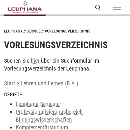
LEUPHANA
SERVICE
VORLESUNGSVERZEICHNIS
VORLESUNGSVERZEICHNIS
Suchen Sie
hier
über ein Suchformular im
Vorlesungsverzeichnis der Leuphana.
Start
>
Lehren und Lernen (B.A.)
GEBIETE
Leuphana Semester
Professionalisierungsbereich
Bildungswissenschaften
Komplementärstudium