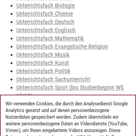
Unterrichtsfach Biologie
Unterrichtsfach Chemie
Unterrichtsfach Deutsch
Unterrichtsfach Englisch
Unterrichtsfach Mathematik
Unterrichtsfach Evangelische Religion
Unterrichtsfach Musik
Unterrichtsfach Kunst
Unterrichtsfach Politik
Unterrichtsfach Sachunterricht
Unterrichtsfach Sport (bis Studienbeginn WS
12/13)
Unterrichtsfach Sport (ab Studienbeginn WS
Wir verwenden Cookies, die durch den Analysedienst Google
Analytics gesetzt und auf denen personenbezogene
13/14)
Nutzerdaten gespeichert werden. Zudem übermitteln wir
Zertifikat - Deutsch als Zweitsprache
weitere personenbezogene Daten an Videodienste (YouTube,
Vimeo), um Ihnen eingebettete Videos anzuzeigen. Diese