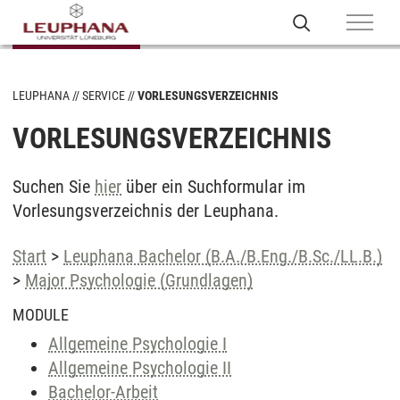
LEUPHANA
SERVICE
VORLESUNGSVERZEICHNIS
VORLESUNGSVERZEICHNIS
Suchen Sie
hier
über ein Suchformular im
Vorlesungsverzeichnis der Leuphana.
Start
>
Leuphana Bachelor (B.A./B.Eng./B.Sc./LL.B.)
>
Major Psychologie (Grundlagen)
MODULE
Allgemeine Psychologie I
Allgemeine Psychologie II
Bachelor-Arbeit