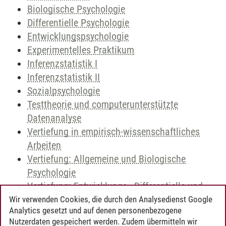
Biologische Psychologie
Differentielle Psychologie
Entwicklungspsychologie
Experimentelles Praktikum
Inferenzstatistik I
Inferenzstatistik II
Sozialpsychologie
Testtheorie und computerunterstützte
Datenanalyse
Vertiefung in empirisch-wissenschaftliches
Arbeiten
Vertiefung: Allgemeine und Biologische
Psychologie
Vertiefung: Entwicklungs-, Differentielle und
Sozialpsychologie
Wir verwenden Cookies, die durch den Analysedienst Google
Analytics gesetzt und auf denen personenbezogene
Psychological Assessment I
Nutzerdaten gespeichert werden. Zudem übermitteln wir