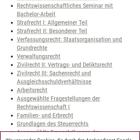
Rechtswissenschaftliches Seminar mit
Bachelor-Arbeit
Strafrecht I: Allgemeiner Teil
Strafrecht II: Besonderer Teil
Verfassungsrecht: Staatsorganisation und
Grundrechte
Verwaltungsrecht
Zivilrecht II: Vertrags- und Deliktsrecht
Zivilrecht III: Sachenrecht und
Ausgleichsschuldverhältnisse
Arbeitsrecht
Ausgewählte Fragestellungen der
Rechtswissenschaft I
Familien- und Erbrecht
Grundlagen des Steuerrechts
Ausgewählte Fragestellungen der