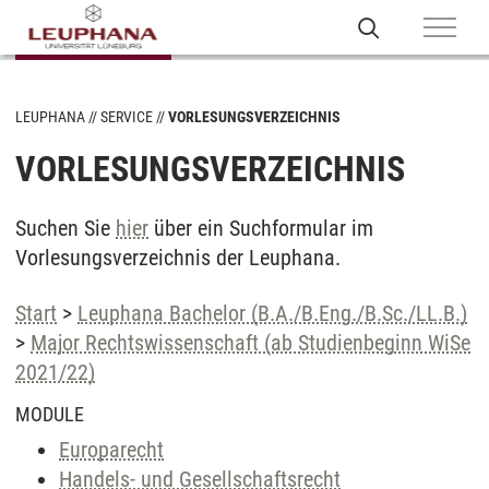
LEUPHANA
SERVICE
VORLESUNGSVERZEICHNIS
VORLESUNGSVERZEICHNIS
Suchen Sie
hier
über ein Suchformular im
Vorlesungsverzeichnis der Leuphana.
Start
>
Leuphana Bachelor (B.A./B.Eng./B.Sc./LL.B.)
>
Major Rechtswissenschaft (ab Studienbeginn WiSe
2021/22)
MODULE
Europarecht
Handels- und Gesellschaftsrecht