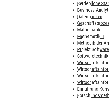
Betriebliche St
Business Analyt
Datenbanken
Geschäftsproz
Mathematik I
Mathematik II
Methodik der A
Projekt Softwar
Softwaretechnik
Wirtschaftsinfor
Wirtschaftsinfor
Wirtschaftsinfo
Wirtschaftsinfo
Einführung Künst
Forschungsmet