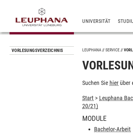
UNIVERSITÄT
STUDI
LEUPHANA
SERVICE
VORL
VORLESUNGSVERZEICHNIS
VORLESUN
Suchen Sie
hier
über 
Start
>
Leuphana Bach
20/21)
MODULE
Bachelor-Arbeit