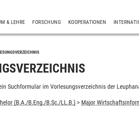
UM & LEHRE
FORSCHUNG
KOOPERATIONEN
INTERNATI
ESUNGSVERZEICHNIS
GSVERZEICHNIS
ein Suchformular im Vorlesungsverzeichnis der Leuphan
elor (B.A./B.Eng./B.Sc./LL.B.)
>
Major Wirtschaftsinfor