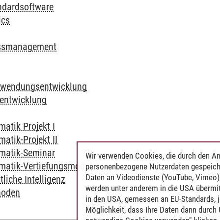
andardsoftware
ics
essmanagement
nwendungsentwicklung
eentwicklung
matik Projekt I
matik-Projekt II
rmatik-Seminar
Wir verwenden Cookies, die durch den An
rmatik-Vertiefungsmodul
personenbezogene Nutzerdaten gespeich
Daten an Videodienste (YouTube, Vimeo),
liche Intelligenz
werden unter anderem in die USA übermit
hoden
in den USA, gemessen an EU-Standards, j
Möglichkeit, dass Ihre Daten dann durch