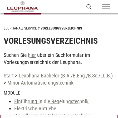
LEUPHANA
SERVICE
VORLESUNGSVERZEICHNIS
VORLESUNGSVERZEICHNIS
Suchen Sie
hier
über ein Suchformular im
Vorlesungsverzeichnis der Leuphana.
Start
>
Leuphana Bachelor (B.A./B.Eng./B.Sc./LL.B.)
>
Minor Automatisierungstechnik
MODULE
Einführung in die Regelungstechnik
Elektrische Antriebe
Grundlagen der Informationstechnik