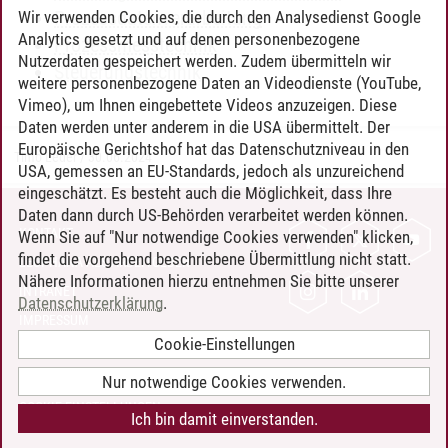
Prozessdatenverarbeitung
Wir verwenden Cookies, die durch den Analysedienst Google
Analytics gesetzt und auf denen personenbezogene
Prozessmesstechnik
Nutzerdaten gespeichert werden. Zudem übermitteln wir
Steuerungstechnik
weitere personenbezogene Daten an Videodienste (YouTube,
Vimeo), um Ihnen eingebettete Videos anzuzeigen. Diese
Daten werden unter anderem in die USA übermittelt. Der
Europäische Gerichtshof hat das Datenschutzniveau in den
Timo Leder
/
30.06.2024
USA, gemessen an EU-Standards, jedoch als unzureichend
eingeschätzt. Es besteht auch die Möglichkeit, dass Ihre
Daten dann durch US-Behörden verarbeitet werden können.
KONTAKT
Wenn Sie auf "Nur notwendige Cookies verwenden" klicken,
findet die vorgehend beschriebene Übermittlung nicht statt.
LEUPHANA ALS ARBEITGEBER
Nähere Informationen hierzu entnehmen Sie bitte unserer
INTRANET
Datenschutzerklärung
.
IMPRESSUM
Cookie-Einstellungen
DATENSCHUTZ
BARRIEREFREIHEIT
Nur notwendige Cookies verwenden.
COOKIE-EINSTELLUNGEN
Ich bin damit einverstanden.