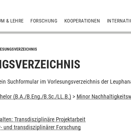
UM & LEHRE
FORSCHUNG
KOOPERATIONEN
INTERNATI
ESUNGSVERZEICHNIS
GSVERZEICHNIS
ein Suchformular im Vorlesungsverzeichnis der Leuphan
elor (B.A./B.Eng./B.Sc./LL.B.)
>
Minor Nachhaltigkeits
alten: Transdisziplinäre Projektarbeit
- und transdisziplinärer Forschung