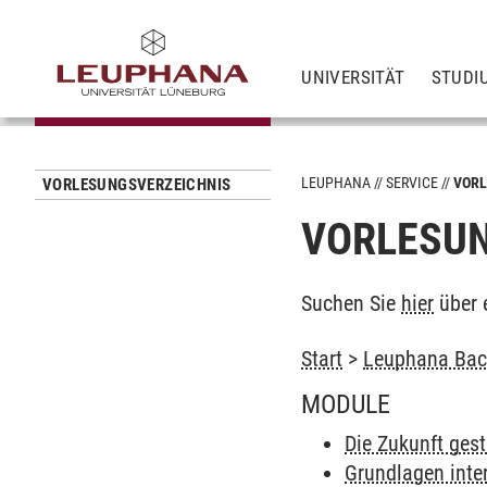
UNIVERSITÄT
STUDI
LEUPHANA
SERVICE
VORL
VORLESUNGSVERZEICHNIS
VORLESUN
Suchen Sie
hier
über 
Start
>
Leuphana Bach
MODULE
Die Zukunft gest
Grundlagen inter