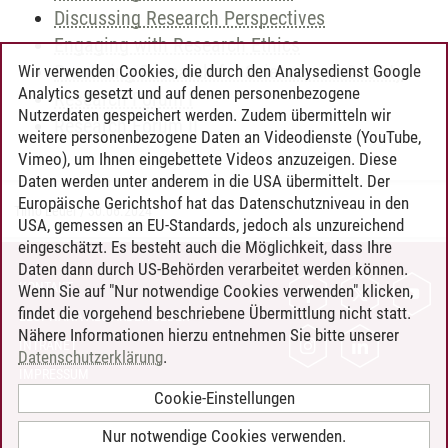
Discussing Research Perspectives
Engaging with Research Ethics
Practicing Research for Science and Society
Wir verwenden Cookies, die durch den Analysedienst Google
Analytics gesetzt und auf denen personenbezogene
Research Forum I
Nutzerdaten gespeichert werden. Zudem übermitteln wir
Research Forum II
weitere personenbezogene Daten an Videodienste (YouTube,
Vimeo), um Ihnen eingebettete Videos anzuzeigen. Diese
Daten werden unter anderem in die USA übermittelt. Der
Europäische Gerichtshof hat das Datenschutzniveau in den
Timo Leder
/
30.06.2024
USA, gemessen an EU-Standards, jedoch als unzureichend
eingeschätzt. Es besteht auch die Möglichkeit, dass Ihre
Daten dann durch US-Behörden verarbeitet werden können.
KONTAKT
Wenn Sie auf "Nur notwendige Cookies verwenden" klicken,
findet die vorgehend beschriebene Übermittlung nicht statt.
LEUPHANA ALS ARBEITGEBER
Nähere Informationen hierzu entnehmen Sie bitte unserer
INTRANET
Datenschutzerklärung
.
IMPRESSUM
Cookie-Einstellungen
DATENSCHUTZ
BARRIEREFREIHEIT
Nur notwendige Cookies verwenden.