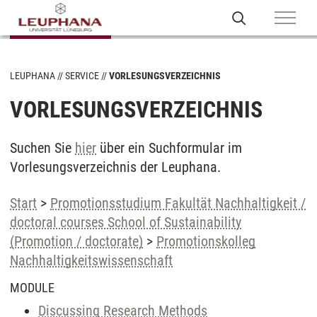
LEUPHANA
SERVICE
VORLESUNGSVERZEICHNIS
VORLESUNGSVERZEICHNIS
Suchen Sie
hier
über ein Suchformular im
Vorlesungsverzeichnis der Leuphana.
Start
>
Promotionsstudium Fakultät Nachhaltigkeit /
doctoral courses School of Sustainability
(Promotion / doctorate)
>
Promotionskolleg
Nachhaltigkeitswissenschaft
MODULE
Discussing Research Methods