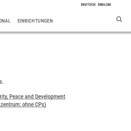
ONAL
EINRICHTUNGEN
a.
rity, Peace and Development
nzentrum; ohne CPs)