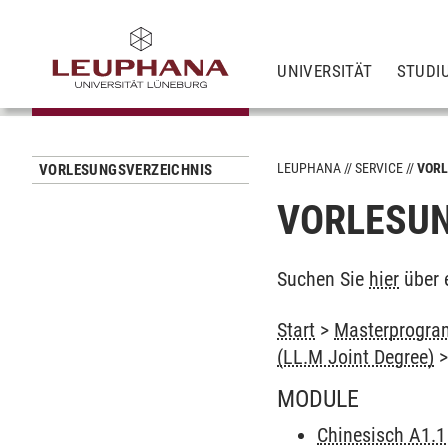
UNIVERSITÄT
STUDI
LEUPHANA
SERVICE
VORL
VORLESUNGSVERZEICHNIS
VORLESUN
Suchen Sie
hier
über 
Start
>
Masterprogram
(LL.M Joint Degree)
MODULE
Chinesisch A1.1