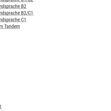
emdsprache B2
emdsprache B2/C1
emdsprache C1
 im Tandem
1