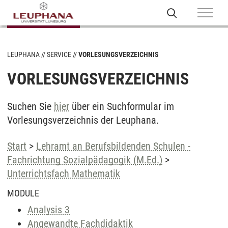
LEUPHANA
SERVICE
VORLESUNGSVERZEICHNIS
VORLESUNGSVERZEICHNIS
Suchen Sie
hier
über ein Suchformular im
Vorlesungsverzeichnis der Leuphana.
Start
>
Lehramt an Berufsbildenden Schulen -
Fachrichtung Sozialpädagogik (M.Ed.)
>
Unterrichtsfach Mathematik
MODULE
Analysis 3
Angewandte Fachdidaktik