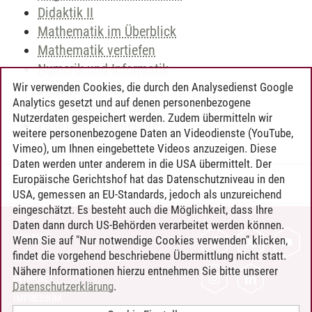
Didaktik II
Mathematik im Überblick
Mathematik vertiefen
Numerik und Informatik
Stochastik
Wir verwenden Cookies, die durch den Analysedienst Google
Analytics gesetzt und auf denen personenbezogene
Zusätzliche Angebote
Nutzerdaten gespeichert werden. Zudem übermitteln wir
Zusätzliche Angebote
weitere personenbezogene Daten an Videodienste (YouTube,
Vimeo), um Ihnen eingebettete Videos anzuzeigen. Diese
Daten werden unter anderem in die USA übermittelt. Der
Europäische Gerichtshof hat das Datenschutzniveau in den
Timo Leder
/
30.06.2024
USA, gemessen an EU-Standards, jedoch als unzureichend
eingeschätzt. Es besteht auch die Möglichkeit, dass Ihre
Daten dann durch US-Behörden verarbeitet werden können.
KONTAKT
Wenn Sie auf "Nur notwendige Cookies verwenden" klicken,
findet die vorgehend beschriebene Übermittlung nicht statt.
LEUPHANA ALS ARBEITGEBER
Nähere Informationen hierzu entnehmen Sie bitte unserer
INTRANET
Datenschutzerklärung
.
IMPRESSUM