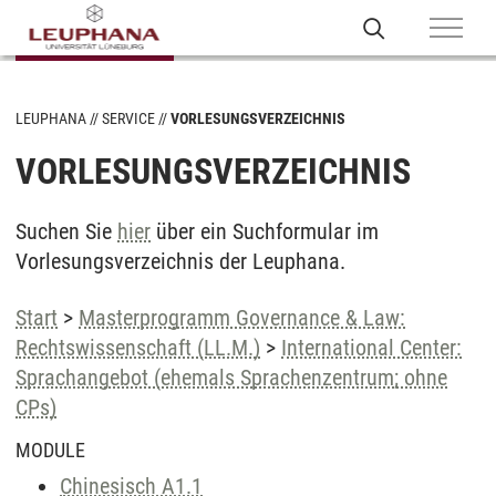
LEUPHANA
SERVICE
VORLESUNGSVERZEICHNIS
VORLESUNGSVERZEICHNIS
Suchen Sie
hier
über ein Suchformular im
Vorlesungsverzeichnis der Leuphana.
Start
>
Masterprogramm Governance & Law:
Rechtswissenschaft (LL.M.)
>
International Center:
Sprachangebot (ehemals Sprachenzentrum; ohne
CPs)
MODULE
Chinesisch A1.1