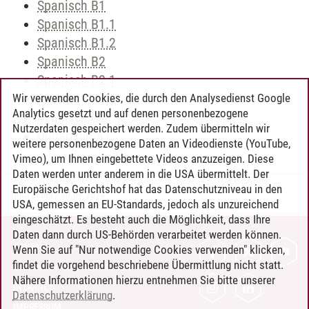
Spanisch B1
Spanisch B1.1
Spanisch B1.2
Spanisch B2
Spanisch B2.1
Spanisch B2.2
Wir verwenden Cookies, die durch den Analysedienst Google
Analytics gesetzt und auf denen personenbezogene
Spanisch C1
Nutzerdaten gespeichert werden. Zudem übermitteln wir
Ungarisch A1
weitere personenbezogene Daten an Videodienste (YouTube,
Vimeo), um Ihnen eingebettete Videos anzuzeigen. Diese
Daten werden unter anderem in die USA übermittelt. Der
Europäische Gerichtshof hat das Datenschutzniveau in den
Timo Leder
/
30.06.2024
USA, gemessen an EU-Standards, jedoch als unzureichend
eingeschätzt. Es besteht auch die Möglichkeit, dass Ihre
Daten dann durch US-Behörden verarbeitet werden können.
KONTAKT
Wenn Sie auf "Nur notwendige Cookies verwenden" klicken,
findet die vorgehend beschriebene Übermittlung nicht statt.
LEUPHANA ALS ARBEITGEBER
Nähere Informationen hierzu entnehmen Sie bitte unserer
INTRANET
Datenschutzerklärung
.
IMPRESSUM