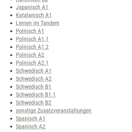
Japanisch A1
Katalanisch A1
Lernen im Tandem
Polnisch A1
Polnisch A1.1
Polnisch A1.2
Polnisch A2
Polnisch A2.1
Schwedisch A1
Schwedisch A2
Schwedisch B1
Schwedisch B1.1
Schwedisch B2
sonstige Zusatzveranstaltungen
Spanisch A1
Spanisch A2