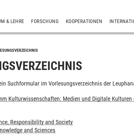
UM & LEHRE
FORSCHUNG
KOOPERATIONEN
INTERNATI
ESUNGSVERZEICHNIS
GSVERZEICHNIS
ein Suchformular im Vorlesungsverzeichnis der Leuphan
m Kulturwissenschaften: Medien und Digitale Kulturen 
ce, Responsibility and Society
Knowledge and Sciences