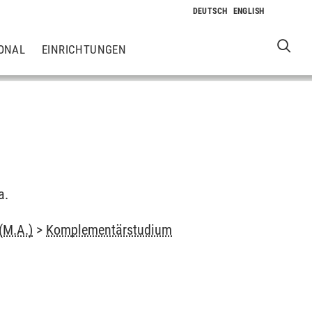
ONAL
EINRICHTUNGEN
a.
(M.A.)
>
Komplementärstudium