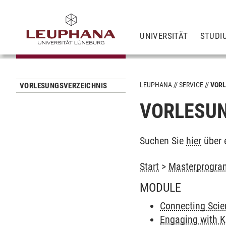
UNIVERSITÄT
STUDI
LEUPHANA
SERVICE
VORL
VORLESUNGSVERZEICHNIS
VORLESUN
Suchen Sie
hier
über 
Start
>
Masterprogram
MODULE
Connecting Scien
Engaging with 