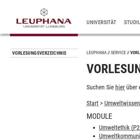
UNIVERSITÄT
STUDI
LEUPHANA
SERVICE
VORL
VORLESUNGSVERZEICHNIS
VORLESUN
Suchen Sie
hier
über 
Start
>
Umweltwissens
MODULE
Umweltethik (P2
Umweltkommunik