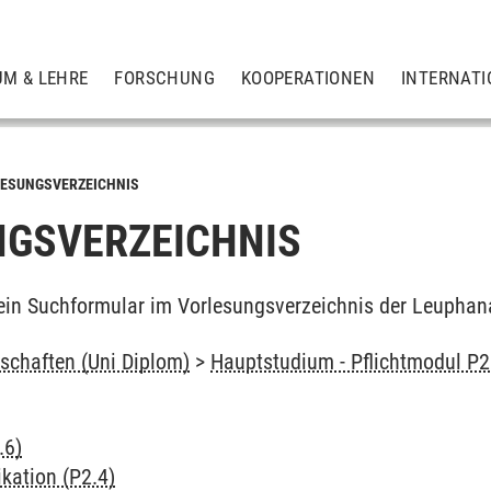
UM & LEHRE
FORSCHUNG
KOOPERATIONEN
INTERNATI
ESUNGSVERZEICHNIS
GSVERZEICHNIS
ein Suchformular im Vorlesungsverzeichnis der Leuphan
chaften (Uni Diplom)
>
Hauptstudium - Pflichtmodul P2
.6)
ation (P2.4)