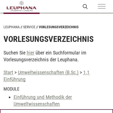
LEUPHANA
SERVICE
VORLESUNGSVERZEICHNIS
VORLESUNGSVERZEICHNIS
Suchen Sie
hier
über ein Suchformular im
Vorlesungsverzeichnis der Leuphana.
Start
>
Umweltwissenschaften (B.Sc.)
>
1.1
Einführung
MODULE
Einführung und Methodik der
Umweltwissenschaften