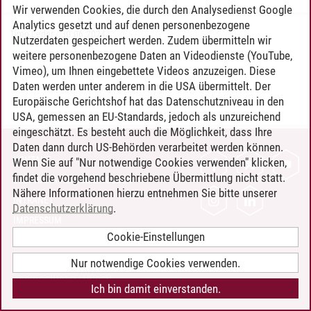
Wir verwenden Cookies, die durch den Analysedienst Google
Analytics gesetzt und auf denen personenbezogene
Timo Leder
/
30.06.2024
Nutzerdaten gespeichert werden. Zudem übermitteln wir
weitere personenbezogene Daten an Videodienste (YouTube,
Vimeo), um Ihnen eingebettete Videos anzuzeigen. Diese
Daten werden unter anderem in die USA übermittelt. Der
Europäische Gerichtshof hat das Datenschutzniveau in den
USA, gemessen an EU-Standards, jedoch als unzureichend
eingeschätzt. Es besteht auch die Möglichkeit, dass Ihre
Daten dann durch US-Behörden verarbeitet werden können.
KONTAKT
Wenn Sie auf "Nur notwendige Cookies verwenden" klicken,
findet die vorgehend beschriebene Übermittlung nicht statt.
LEUPHANA ALS ARBEITGEBER
Nähere Informationen hierzu entnehmen Sie bitte unserer
INTRANET
Datenschutzerklärung
.
IMPRESSUM
Cookie-Einstellungen
DATENSCHUTZ
BARRIEREFREIHEIT
Nur notwendige Cookies verwenden.
COOKIE-EINSTELLUNGEN
Ich bin damit einverstanden.