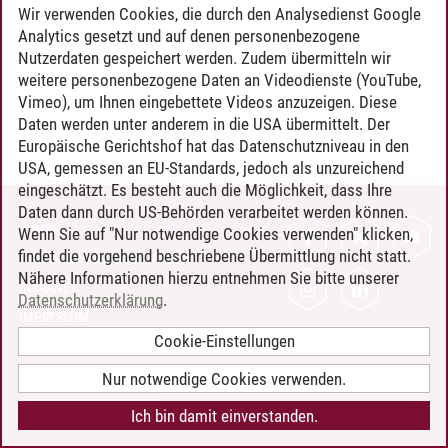
Wir verwenden Cookies, die durch den Analysedienst Google
Analytics gesetzt und auf denen personenbezogene
Nutzerdaten gespeichert werden. Zudem übermitteln wir
weitere personenbezogene Daten an Videodienste (YouTube,
Vimeo), um Ihnen eingebettete Videos anzuzeigen. Diese
Daten werden unter anderem in die USA übermittelt. Der
Europäische Gerichtshof hat das Datenschutzniveau in den
USA, gemessen an EU-Standards, jedoch als unzureichend
eingeschätzt. Es besteht auch die Möglichkeit, dass Ihre
Daten dann durch US-Behörden verarbeitet werden können.
KONTAKT
Wenn Sie auf "Nur notwendige Cookies verwenden" klicken,
findet die vorgehend beschriebene Übermittlung nicht statt.
LEUPHANA ALS ARBEITGEBER
Nähere Informationen hierzu entnehmen Sie bitte unserer
INTRANET
Datenschutzerklärung
.
IMPRESSUM
Cookie-Einstellungen
DATENSCHUTZ
BARRIEREFREIHEIT
Nur notwendige Cookies verwenden.
COOKIE-EINSTELLUNGEN
Ich bin damit einverstanden.