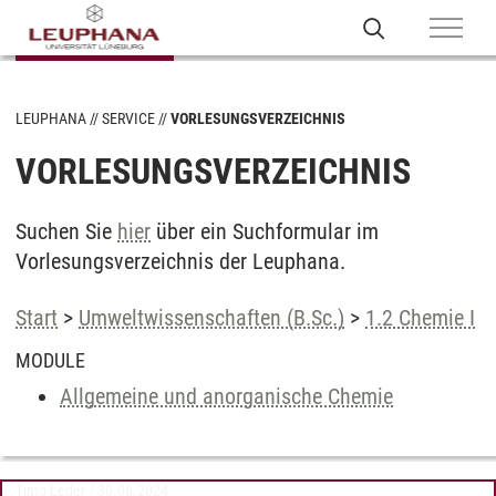
LEUPHANA
SERVICE
VORLESUNGSVERZEICHNIS
VORLESUNGSVERZEICHNIS
Suchen Sie
hier
über ein Suchformular im
Vorlesungsverzeichnis der Leuphana.
Start
>
Umweltwissenschaften (B.Sc.)
>
1.2 Chemie I
MODULE
Allgemeine und anorganische Chemie
Timo Leder
/
30.06.2024