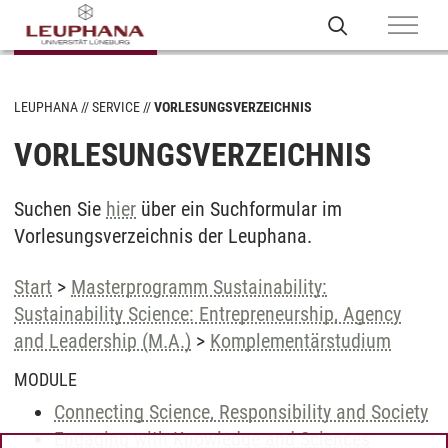
LEUPHANA
SERVICE
VORLESUNGSVERZEICHNIS
VORLESUNGSVERZEICHNIS
Suchen Sie
hier
über ein Suchformular im
Vorlesungsverzeichnis der Leuphana.
Start
>
Masterprogramm Sustainability:
Sustainability Science: Entrepreneurship, Agency
and Leadership (M.A.)
>
Komplementärstudium
MODULE
Connecting Science, Responsibility and Society
Engaging with Knowledge and Sciences