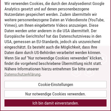
Wir verwenden Cookies, die durch den Analysedienst Google
Reflecting on Research Methods
Analytics gesetzt und auf denen personenbezogene
Nutzerdaten gespeichert werden. Zudem übermitteln wir
weitere personenbezogene Daten an Videodienste (YouTube,
Vimeo), um Ihnen eingebettete Videos anzuzeigen. Diese
Timo Leder
/
30.06.2024
Daten werden unter anderem in die USA übermittelt. Der
Europäische Gerichtshof hat das Datenschutzniveau in den
USA, gemessen an EU-Standards, jedoch als unzureichend
eingeschätzt. Es besteht auch die Möglichkeit, dass Ihre
Daten dann durch US-Behörden verarbeitet werden können.
KONTAKT
Wenn Sie auf "Nur notwendige Cookies verwenden" klicken,
findet die vorgehend beschriebene Übermittlung nicht statt.
LEUPHANA ALS ARBEITGEBER
Nähere Informationen hierzu entnehmen Sie bitte unserer
INTRANET
Datenschutzerklärung
.
IMPRESSUM
Cookie-Einstellungen
DATENSCHUTZ
BARRIEREFREIHEIT
Nur notwendige Cookies verwenden.
COOKIE-EINSTELLUNGEN
Ich bin damit einverstanden.