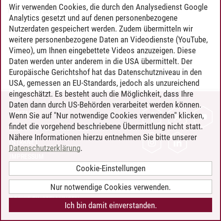
Wir verwenden Cookies, die durch den Analysedienst Google
Timo Leder
/
30.06.2024
Analytics gesetzt und auf denen personenbezogene
Nutzerdaten gespeichert werden. Zudem übermitteln wir
weitere personenbezogene Daten an Videodienste (YouTube,
Vimeo), um Ihnen eingebettete Videos anzuzeigen. Diese
Daten werden unter anderem in die USA übermittelt. Der
Europäische Gerichtshof hat das Datenschutzniveau in den
USA, gemessen an EU-Standards, jedoch als unzureichend
eingeschätzt. Es besteht auch die Möglichkeit, dass Ihre
Daten dann durch US-Behörden verarbeitet werden können.
KONTAKT
Wenn Sie auf "Nur notwendige Cookies verwenden" klicken,
findet die vorgehend beschriebene Übermittlung nicht statt.
LEUPHANA ALS ARBEITGEBER
Nähere Informationen hierzu entnehmen Sie bitte unserer
INTRANET
Datenschutzerklärung
.
IMPRESSUM
Cookie-Einstellungen
DATENSCHUTZ
BARRIEREFREIHEIT
Nur notwendige Cookies verwenden.
COOKIE-EINSTELLUNGEN
Ich bin damit einverstanden.