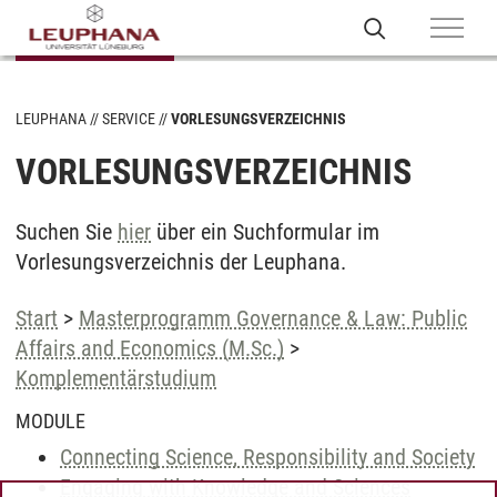
LEUPHANA
SERVICE
VORLESUNGSVERZEICHNIS
VORLESUNGSVERZEICHNIS
Suchen Sie
hier
über ein Suchformular im
Vorlesungsverzeichnis der Leuphana.
Start
>
Masterprogramm Governance & Law: Public
Affairs and Economics (M.Sc.)
>
Komplementärstudium
MODULE
Connecting Science, Responsibility and Society
Engaging with Knowledge and Sciences