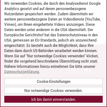
Wir verwenden Cookies, die durch den Analysedienst Google
Reflecting on Research Methods
Analytics gesetzt und auf denen personenbezogene
Nutzerdaten gespeichert werden. Zudem übermitteln wir
weitere personenbezogene Daten an Videodienste (YouTube,
Vimeo), um Ihnen eingebettete Videos anzuzeigen. Diese
Timo Leder
/
30.06.2024
Daten werden unter anderem in die USA übermittelt. Der
Europäische Gerichtshof hat das Datenschutzniveau in den
USA, gemessen an EU-Standards, jedoch als unzureichend
eingeschätzt. Es besteht auch die Möglichkeit, dass Ihre
Daten dann durch US-Behörden verarbeitet werden können.
KONTAKT
Wenn Sie auf "Nur notwendige Cookies verwenden" klicken,
findet die vorgehend beschriebene Übermittlung nicht statt.
LEUPHANA ALS ARBEITGEBER
Nähere Informationen hierzu entnehmen Sie bitte unserer
INTRANET
Datenschutzerklärung
.
IMPRESSUM
Cookie-Einstellungen
DATENSCHUTZ
BARRIEREFREIHEIT
Nur notwendige Cookies verwenden.
COOKIE-EINSTELLUNGEN
Ich bin damit einverstanden.