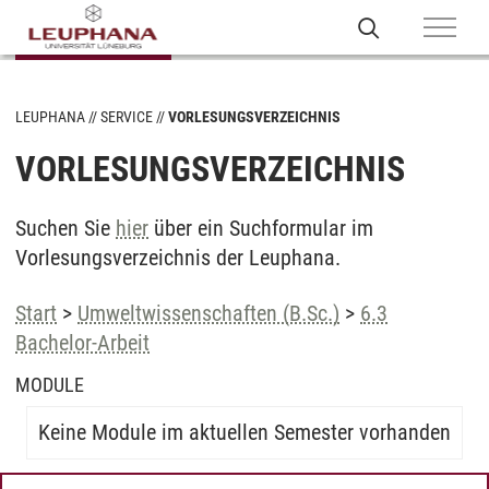
LEUPHANA
SERVICE
VORLESUNGSVERZEICHNIS
VORLESUNGSVERZEICHNIS
Suchen Sie
hier
über ein Suchformular im
Vorlesungsverzeichnis der Leuphana.
Start
>
Umweltwissenschaften (B.Sc.)
>
6.3
Bachelor-Arbeit
MODULE
Keine Module im aktuellen Semester vorhanden