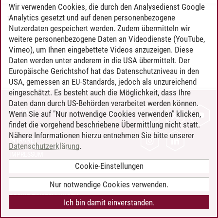
Wir verwenden Cookies, die durch den Analysedienst Google
Analytics gesetzt und auf denen personenbezogene
Timo Leder
/
30.06.2024
Nutzerdaten gespeichert werden. Zudem übermitteln wir
weitere personenbezogene Daten an Videodienste (YouTube,
Vimeo), um Ihnen eingebettete Videos anzuzeigen. Diese
Daten werden unter anderem in die USA übermittelt. Der
Europäische Gerichtshof hat das Datenschutzniveau in den
USA, gemessen an EU-Standards, jedoch als unzureichend
eingeschätzt. Es besteht auch die Möglichkeit, dass Ihre
Daten dann durch US-Behörden verarbeitet werden können.
KONTAKT
Wenn Sie auf "Nur notwendige Cookies verwenden" klicken,
findet die vorgehend beschriebene Übermittlung nicht statt.
LEUPHANA ALS ARBEITGEBER
Nähere Informationen hierzu entnehmen Sie bitte unserer
INTRANET
Datenschutzerklärung
.
IMPRESSUM
Cookie-Einstellungen
DATENSCHUTZ
BARRIEREFREIHEIT
Nur notwendige Cookies verwenden.
COOKIE-EINSTELLUNGEN
Ich bin damit einverstanden.