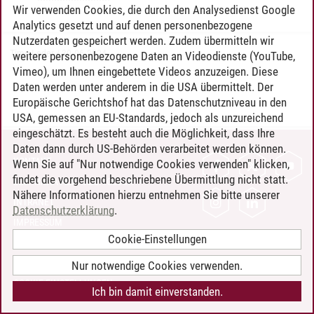
Wir verwenden Cookies, die durch den Analysedienst Google
Analytics gesetzt und auf denen personenbezogene
Nutzerdaten gespeichert werden. Zudem übermitteln wir
Timo Leder
/
30.06.2024
weitere personenbezogene Daten an Videodienste (YouTube,
Vimeo), um Ihnen eingebettete Videos anzuzeigen. Diese
Daten werden unter anderem in die USA übermittelt. Der
Europäische Gerichtshof hat das Datenschutzniveau in den
USA, gemessen an EU-Standards, jedoch als unzureichend
eingeschätzt. Es besteht auch die Möglichkeit, dass Ihre
Daten dann durch US-Behörden verarbeitet werden können.
KONTAKT
Wenn Sie auf "Nur notwendige Cookies verwenden" klicken,
findet die vorgehend beschriebene Übermittlung nicht statt.
LEUPHANA ALS ARBEITGEBER
Nähere Informationen hierzu entnehmen Sie bitte unserer
INTRANET
Datenschutzerklärung
.
IMPRESSUM
Cookie-Einstellungen
DATENSCHUTZ
BARRIEREFREIHEIT
Nur notwendige Cookies verwenden.
COOKIE-EINSTELLUNGEN
Ich bin damit einverstanden.