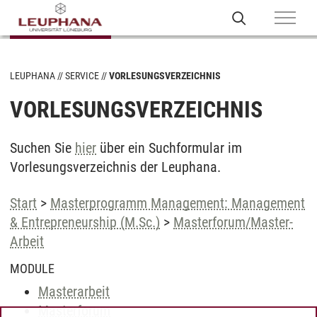
LEUPHANA
SERVICE
VORLESUNGSVERZEICHNIS
VORLESUNGSVERZEICHNIS
Suchen Sie
hier
über ein Suchformular im
Vorlesungsverzeichnis der Leuphana.
Start
>
Masterprogramm Management: Management
& Entrepreneurship (M.Sc.)
>
Masterforum/Master-
Arbeit
MODULE
Masterarbeit
Masterforum