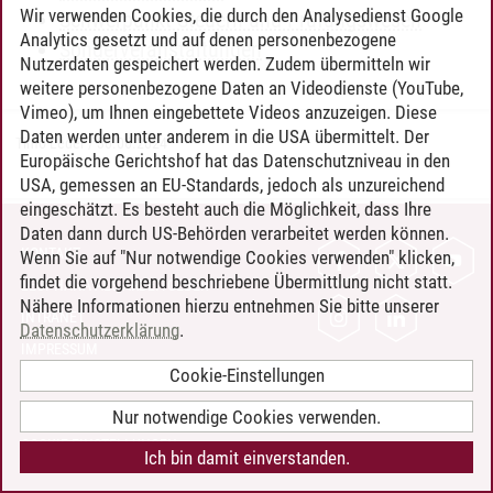
Wir verwenden Cookies, die durch den Analysedienst Google
Schwerpunkt Steuern und Prüfungswesen
Analytics gesetzt und auf denen personenbezogene
Sonderveranstaltungen
Nutzerdaten gespeichert werden. Zudem übermitteln wir
weitere personenbezogene Daten an Videodienste (YouTube,
Vimeo), um Ihnen eingebettete Videos anzuzeigen. Diese
Daten werden unter anderem in die USA übermittelt. Der
Timo Leder
/
30.06.2024
Europäische Gerichtshof hat das Datenschutzniveau in den
USA, gemessen an EU-Standards, jedoch als unzureichend
eingeschätzt. Es besteht auch die Möglichkeit, dass Ihre
Daten dann durch US-Behörden verarbeitet werden können.
KONTAKT
Wenn Sie auf "Nur notwendige Cookies verwenden" klicken,
findet die vorgehend beschriebene Übermittlung nicht statt.
LEUPHANA ALS ARBEITGEBER
Nähere Informationen hierzu entnehmen Sie bitte unserer
INTRANET
Datenschutzerklärung
.
IMPRESSUM
Cookie-Einstellungen
DATENSCHUTZ
BARRIEREFREIHEIT
Nur notwendige Cookies verwenden.
COOKIE-EINSTELLUNGEN
Ich bin damit einverstanden.