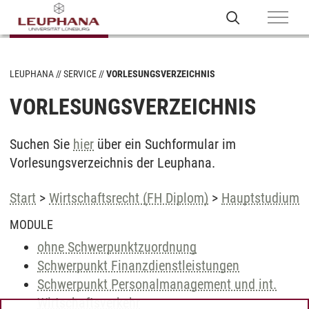
LEUPHANA
SERVICE
VORLESUNGSVERZEICHNIS
VORLESUNGSVERZEICHNIS
Suchen Sie
hier
über ein Suchformular im
Vorlesungsverzeichnis der Leuphana.
Start
>
Wirtschaftsrecht (FH Diplom)
>
Hauptstudium
MODULE
ohne Schwerpunktzuordnung
Schwerpunkt Finanzdienstleistungen
Schwerpunkt Personalmanagement und int.
Wirtschaftsverkehr