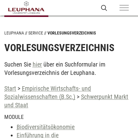
LEUPHANA
SERVICE
VORLESUNGSVERZEICHNIS
VORLESUNGSVERZEICHNIS
Suchen Sie
hier
über ein Suchformular im
Vorlesungsverzeichnis der Leuphana.
Start
>
Empirische Wirtschafts- und
Sozialwissenschaften (B.Sc.)
>
Schwerpunkt Markt
und Staat
MODULE
Biodiversitätsökonomie
Einführung in die