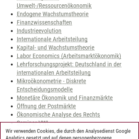
Umwelt-/Ressourcenökonomik
Endogene Wachstumstheorie
Finanzwissenschaften
Industrieevolution
Internationale Arbeitsteilung
Kapital- und Wachstumstheorie
Labor Economics (Arbeitsmarktökonomik)
Lehrforschungsprojekt: Deutschland in der
internationalen Arbeitsteilung
Mikroökonometrie - Diskrete
Entscheidungsmodelle
Monetäre Ökonomik und Finanzmärkte
Öffnung der Postmärkte
Ökonomische Analyse des Rechts
Seminar VWL
Strukturtheorie und -politik
Wir verwenden Cookies, die durch den Analysedienst Google
Analytics gesetzt und auf denen personenbezogene