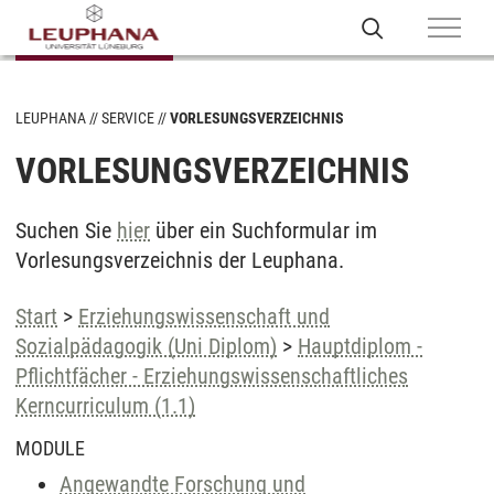
LEUPHANA
SERVICE
VORLESUNGSVERZEICHNIS
VORLESUNGSVERZEICHNIS
Suchen Sie
hier
über ein Suchformular im
Vorlesungsverzeichnis der Leuphana.
Start
>
Erziehungswissenschaft und
Sozialpädagogik (Uni Diplom)
>
Hauptdiplom -
Pflichtfächer - Erziehungswissenschaftliches
Kerncurriculum (1.1)
MODULE
Angewandte Forschung und