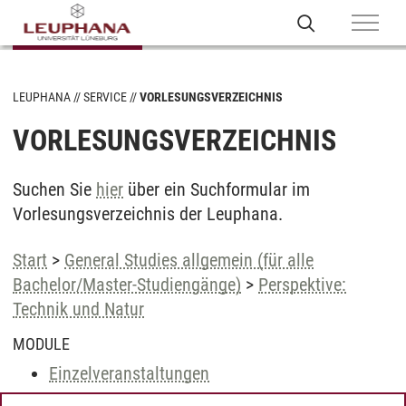
LEUPHANA
SERVICE
VORLESUNGSVERZEICHNIS
VORLESUNGSVERZEICHNIS
Suchen Sie
hier
über ein Suchformular im
Vorlesungsverzeichnis der Leuphana.
Start
>
General Studies allgemein (für alle
Bachelor/Master-Studiengänge)
>
Perspektive:
Technik und Natur
MODULE
Einzelveranstaltungen