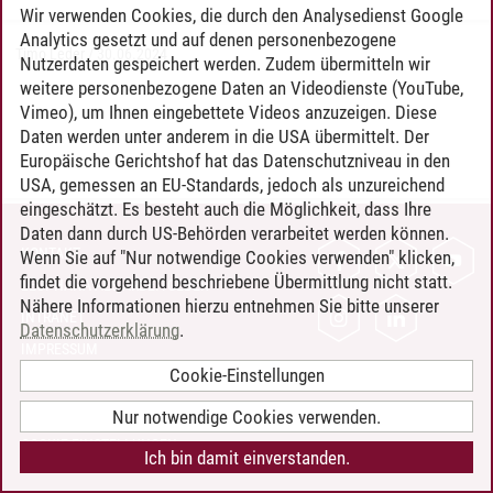
Wir verwenden Cookies, die durch den Analysedienst Google
Analytics gesetzt und auf denen personenbezogene
Timo Leder
/
30.06.2024
Nutzerdaten gespeichert werden. Zudem übermitteln wir
weitere personenbezogene Daten an Videodienste (YouTube,
Vimeo), um Ihnen eingebettete Videos anzuzeigen. Diese
Daten werden unter anderem in die USA übermittelt. Der
Europäische Gerichtshof hat das Datenschutzniveau in den
USA, gemessen an EU-Standards, jedoch als unzureichend
eingeschätzt. Es besteht auch die Möglichkeit, dass Ihre
Daten dann durch US-Behörden verarbeitet werden können.
KONTAKT
Wenn Sie auf "Nur notwendige Cookies verwenden" klicken,
findet die vorgehend beschriebene Übermittlung nicht statt.
LEUPHANA ALS ARBEITGEBER
Nähere Informationen hierzu entnehmen Sie bitte unserer
INTRANET
Datenschutzerklärung
.
IMPRESSUM
Cookie-Einstellungen
DATENSCHUTZ
BARRIEREFREIHEIT
Nur notwendige Cookies verwenden.
COOKIE-EINSTELLUNGEN
Ich bin damit einverstanden.