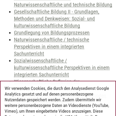
Naturwissenschaftliche und technische Bildung
Gesellschaftliche Bildung II - Grundlagen,
Methoden und Denkweisen: Sozial- und
kulturwissenschaftliche Bildung
Grundlegung von Bildungsprozessen
Naturwissenschaftliche / technische
Perspektiven in einem integrierten
Sachunterricht
Sozialwissenschaftliche /
kulturwissenschaftliche Perspektiven in einem
integrierten Sachunterricht
Wissenschaftliche Reflexion der
Bildungsprozesse von Kindern -
Wir verwenden Cookies, die durch den Analysedienst Google
Analytics gesetzt und auf denen personenbezogene
Forschungsfragen und Forschungsmethoden
Nutzerdaten gespeichert werden. Zudem übermitteln wir
zur Bildungsarbeit mit Kindern
weitere personenbezogene Daten an Videodienste (YouTube,
Vimeo), um Ihnen eingebettete Videos anzuzeigen. Diese