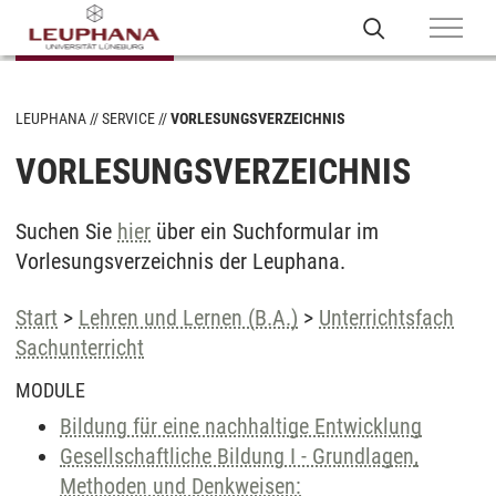
LEUPHANA
SERVICE
VORLESUNGSVERZEICHNIS
VORLESUNGSVERZEICHNIS
Suchen Sie
hier
über ein Suchformular im
Vorlesungsverzeichnis der Leuphana.
Start
>
Lehren und Lernen (B.A.)
>
Unterrichtsfach
Sachunterricht
MODULE
Bildung für eine nachhaltige Entwicklung
Gesellschaftliche Bildung I - Grundlagen,
Methoden und Denkweisen: