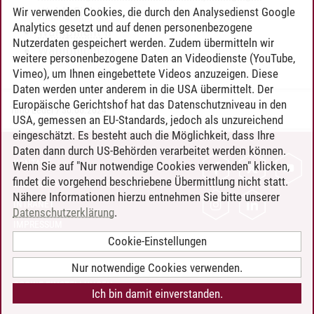
Wahlpflicht I
Wir verwenden Cookies, die durch den Analysedienst Google
Analytics gesetzt und auf denen personenbezogene
Wahlpflicht II
Nutzerdaten gespeichert werden. Zudem übermitteln wir
Wahlpflicht III
weitere personenbezogene Daten an Videodienste (YouTube,
Vimeo), um Ihnen eingebettete Videos anzuzeigen. Diese
Daten werden unter anderem in die USA übermittelt. Der
Europäische Gerichtshof hat das Datenschutzniveau in den
Timo Leder
/
30.06.2024
USA, gemessen an EU-Standards, jedoch als unzureichend
eingeschätzt. Es besteht auch die Möglichkeit, dass Ihre
Daten dann durch US-Behörden verarbeitet werden können.
KONTAKT
Wenn Sie auf "Nur notwendige Cookies verwenden" klicken,
findet die vorgehend beschriebene Übermittlung nicht statt.
LEUPHANA ALS ARBEITGEBER
Nähere Informationen hierzu entnehmen Sie bitte unserer
INTRANET
Datenschutzerklärung
.
IMPRESSUM
Cookie-Einstellungen
DATENSCHUTZ
BARRIEREFREIHEIT
Nur notwendige Cookies verwenden.
COOKIE-EINSTELLUNGEN
Ich bin damit einverstanden.