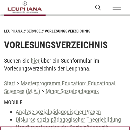
LEUPHANA
SERVICE
VORLESUNGSVERZEICHNIS
VORLESUNGSVERZEICHNIS
Suchen Sie
hier
über ein Suchformular im
Vorlesungsverzeichnis der Leuphana.
Start
>
Masterprogramm Education: Educational
Sciences (M.A.)
>
Minor Sozialpädagogik
MODULE
Analyse sozialpädagogischer Praxen
Diskurse sozialpädagogischer Theoriebildung
Handlungstheorien der Sozialpädagogik