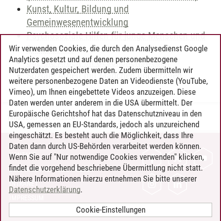
Kunst, Kultur, Bildung und
Gemeinwesenentwicklung
Psychosoziale Hilfen für junge Menschen und
Erwachsene
Wir verwenden Cookies, die durch den Analysedienst Google
Analytics gesetzt und auf denen personenbezogene
Soziale Arbeit im Gesundheitswesen
Nutzerdaten gespeichert werden. Zudem übermitteln wir
Soziale Arbeit mit Mädchen und Frauen
weitere personenbezogene Daten an Videodienste (YouTube,
Vimeo), um Ihnen eingebettete Videos anzuzeigen. Diese
Daten werden unter anderem in die USA übermittelt. Der
Europäische Gerichtshof hat das Datenschutzniveau in den
Timo Leder
/
30.06.2024
USA, gemessen an EU-Standards, jedoch als unzureichend
eingeschätzt. Es besteht auch die Möglichkeit, dass Ihre
Daten dann durch US-Behörden verarbeitet werden können.
KONTAKT
Wenn Sie auf "Nur notwendige Cookies verwenden" klicken,
findet die vorgehend beschriebene Übermittlung nicht statt.
LEUPHANA ALS ARBEITGEBER
Nähere Informationen hierzu entnehmen Sie bitte unserer
INTRANET
Datenschutzerklärung
.
IMPRESSUM
Cookie-Einstellungen
DATENSCHUTZ