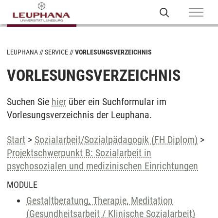
LEUPHANA
SERVICE
VORLESUNGSVERZEICHNIS
VORLESUNGSVERZEICHNIS
Suchen Sie
hier
über ein Suchformular im
Vorlesungsverzeichnis der Leuphana.
Start
>
Sozialarbeit/Sozialpädagogik (FH Diplom)
>
Projektschwerpunkt B: Sozialarbeit in
psychosozialen und medizinischen Einrichtungen
MODULE
Gestaltberatung, Therapie, Meditation
(Gesundheitsarbeit / Klinische Sozialarbeit)