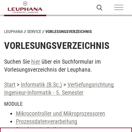
LEUPHANA
SERVICE
VORLESUNGSVERZEICHNIS
VORLESUNGSVERZEICHNIS
Suchen Sie
hier
über ein Suchformular im
Vorlesungsverzeichnis der Leuphana.
Start
>
Informatik (B.Sc.)
>
Vertiefungsrichtung
Ingenieur-Informatik - 5. Semester
MODULE
Mikrocontroller und Mikroprozessoren
Prozessdatenverarbeitung
Regelungstechnik 1