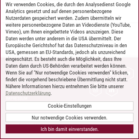
Wir verwenden Cookies, die durch den Analysedienst Google
Steuerungstechnik
Analytics gesetzt und auf denen personenbezogene
Nutzerdaten gespeichert werden. Zudem übermitteln wir
weitere personenbezogene Daten an Videodienste (YouTube,
Vimeo), um Ihnen eingebettete Videos anzuzeigen. Diese
Timo Leder
/
30.06.2024
Daten werden unter anderem in die USA übermittelt. Der
Europäische Gerichtshof hat das Datenschutzniveau in den
USA, gemessen an EU-Standards, jedoch als unzureichend
eingeschätzt. Es besteht auch die Möglichkeit, dass Ihre
Daten dann durch US-Behörden verarbeitet werden können.
KONTAKT
Wenn Sie auf "Nur notwendige Cookies verwenden" klicken,
findet die vorgehend beschriebene Übermittlung nicht statt.
LEUPHANA ALS ARBEITGEBER
Nähere Informationen hierzu entnehmen Sie bitte unserer
INTRANET
Datenschutzerklärung
.
IMPRESSUM
Cookie-Einstellungen
DATENSCHUTZ
BARRIEREFREIHEIT
Nur notwendige Cookies verwenden.
COOKIE-EINSTELLUNGEN
Ich bin damit einverstanden.