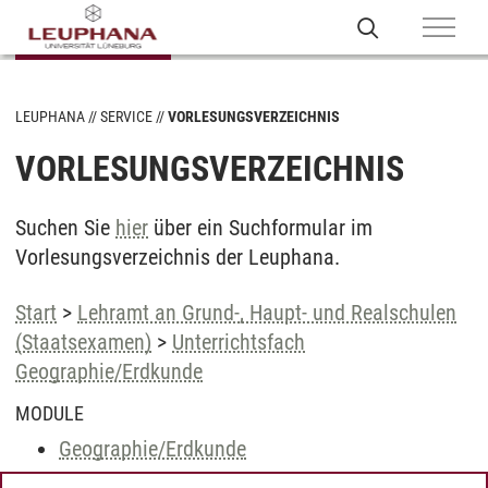
LEUPHANA
SERVICE
VORLESUNGSVERZEICHNIS
VORLESUNGSVERZEICHNIS
Suchen Sie
hier
über ein Suchformular im
Vorlesungsverzeichnis der Leuphana.
Start
>
Lehramt an Grund-, Haupt- und Realschulen
(Staatsexamen)
>
Unterrichtsfach
Geographie/Erdkunde
MODULE
Geographie/Erdkunde