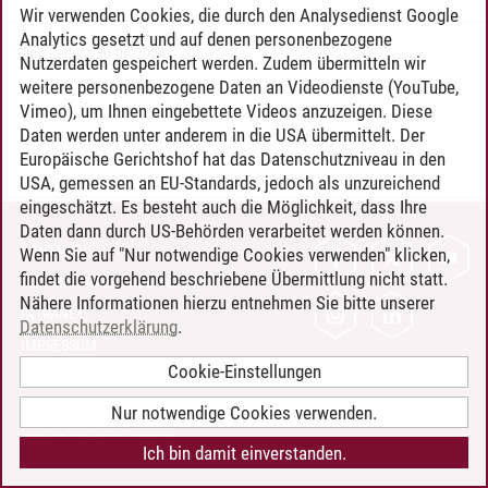
Wir verwenden Cookies, die durch den Analysedienst Google
Analytics gesetzt und auf denen personenbezogene
Timo Leder
/
30.06.2024
Nutzerdaten gespeichert werden. Zudem übermitteln wir
weitere personenbezogene Daten an Videodienste (YouTube,
Vimeo), um Ihnen eingebettete Videos anzuzeigen. Diese
Daten werden unter anderem in die USA übermittelt. Der
Europäische Gerichtshof hat das Datenschutzniveau in den
USA, gemessen an EU-Standards, jedoch als unzureichend
eingeschätzt. Es besteht auch die Möglichkeit, dass Ihre
Daten dann durch US-Behörden verarbeitet werden können.
KONTAKT
Wenn Sie auf "Nur notwendige Cookies verwenden" klicken,
findet die vorgehend beschriebene Übermittlung nicht statt.
LEUPHANA ALS ARBEITGEBER
Nähere Informationen hierzu entnehmen Sie bitte unserer
INTRANET
Datenschutzerklärung
.
IMPRESSUM
Cookie-Einstellungen
DATENSCHUTZ
BARRIEREFREIHEIT
Nur notwendige Cookies verwenden.
COOKIE-EINSTELLUNGEN
Ich bin damit einverstanden.