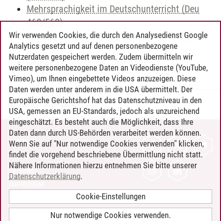
Mehrsprachigkeit im Deutschunterricht (Deu
460/560)
Sprachpraxis im interkulturellen Kontext (Deu
Wir verwenden Cookies, die durch den Analysedienst Google
Analytics gesetzt und auf denen personenbezogene
550)
Nutzerdaten gespeichert werden. Zudem übermitteln wir
Umgang mit Medien (Deu 350)
weitere personenbezogene Daten an Videodienste (YouTube,
Vimeo), um Ihnen eingebettete Videos anzuzeigen. Diese
Daten werden unter anderem in die USA übermittelt. Der
Europäische Gerichtshof hat das Datenschutzniveau in den
Timo Leder
/
30.06.2024
USA, gemessen an EU-Standards, jedoch als unzureichend
eingeschätzt. Es besteht auch die Möglichkeit, dass Ihre
Daten dann durch US-Behörden verarbeitet werden können.
KONTAKT
Wenn Sie auf "Nur notwendige Cookies verwenden" klicken,
findet die vorgehend beschriebene Übermittlung nicht statt.
LEUPHANA ALS ARBEITGEBER
Nähere Informationen hierzu entnehmen Sie bitte unserer
INTRANET
Datenschutzerklärung
.
IMPRESSUM
Cookie-Einstellungen
DATENSCHUTZ
BARRIEREFREIHEIT
Nur notwendige Cookies verwenden.