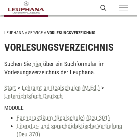
LEUPHANA
SERVICE
VORLESUNGSVERZEICHNIS
VORLESUNGSVERZEICHNIS
Suchen Sie
hier
über ein Suchformular im
Vorlesungsverzeichnis der Leuphana.
Start
>
Lehramt an Realschulen (M.Ed.)
>
Unterrichtsfach Deutsch
MODULE
Fachpraktikum (Realschule) (Deu 301)
Literatur- und sprachdidaktische Vertiefung
(Deu 370)