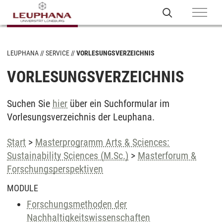
LEUPHANA
SERVICE
VORLESUNGSVERZEICHNIS
VORLESUNGSVERZEICHNIS
Suchen Sie
hier
über ein Suchformular im
Vorlesungsverzeichnis der Leuphana.
Start
>
Masterprogramm Arts & Sciences:
Sustainability Sciences (M.Sc.)
>
Masterforum &
Forschungsperspektiven
MODULE
Forschungsmethoden der
Nachhaltigkeitswissenschaften