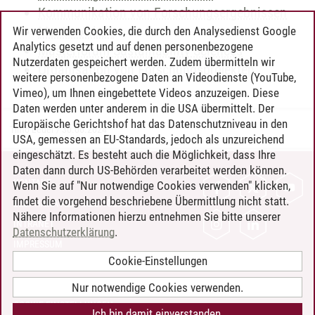
Kommunikation von Forschungsergebnissen
Master-Arbeit
Wir verwenden Cookies, die durch den Analysedienst Google
Analytics gesetzt und auf denen personenbezogene
Masterforum Sustainability Sciences
Nutzerdaten gespeichert werden. Zudem übermitteln wir
Organisation von Forschungsprojekten
weitere personenbezogene Daten an Videodienste (YouTube,
Vimeo), um Ihnen eingebettete Videos anzuzeigen. Diese
Daten werden unter anderem in die USA übermittelt. Der
Europäische Gerichtshof hat das Datenschutzniveau in den
Timo Leder
/
30.06.2024
USA, gemessen an EU-Standards, jedoch als unzureichend
eingeschätzt. Es besteht auch die Möglichkeit, dass Ihre
Daten dann durch US-Behörden verarbeitet werden können.
KONTAKT
Wenn Sie auf "Nur notwendige Cookies verwenden" klicken,
findet die vorgehend beschriebene Übermittlung nicht statt.
LEUPHANA ALS ARBEITGEBER
Nähere Informationen hierzu entnehmen Sie bitte unserer
INTRANET
Datenschutzerklärung
.
IMPRESSUM
Cookie-Einstellungen
DATENSCHUTZ
BARRIEREFREIHEIT
Nur notwendige Cookies verwenden.
COOKIE-EINSTELLUNGEN
Ich bin damit einverstanden.