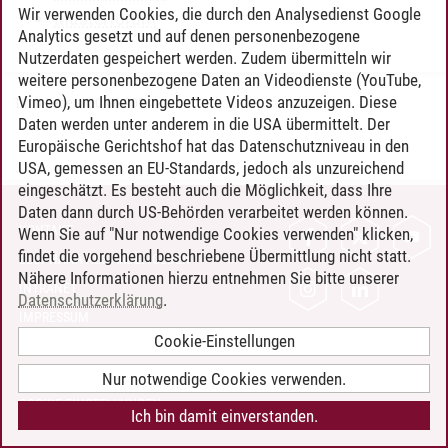
Wir verwenden Cookies, die durch den Analysedienst Google
Masterforum
Analytics gesetzt und auf denen personenbezogene
Nutzerdaten gespeichert werden. Zudem übermitteln wir
weitere personenbezogene Daten an Videodienste (YouTube,
Vimeo), um Ihnen eingebettete Videos anzuzeigen. Diese
Timo Leder
/
30.06.2024
Daten werden unter anderem in die USA übermittelt. Der
Europäische Gerichtshof hat das Datenschutzniveau in den
USA, gemessen an EU-Standards, jedoch als unzureichend
eingeschätzt. Es besteht auch die Möglichkeit, dass Ihre
Daten dann durch US-Behörden verarbeitet werden können.
KONTAKT
Wenn Sie auf "Nur notwendige Cookies verwenden" klicken,
findet die vorgehend beschriebene Übermittlung nicht statt.
LEUPHANA ALS ARBEITGEBER
Nähere Informationen hierzu entnehmen Sie bitte unserer
INTRANET
Datenschutzerklärung
.
IMPRESSUM
Cookie-Einstellungen
DATENSCHUTZ
BARRIEREFREIHEIT
Nur notwendige Cookies verwenden.
COOKIE-EINSTELLUNGEN
Ich bin damit einverstanden.