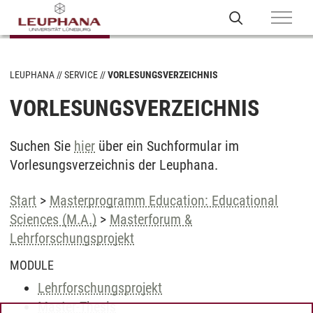
LEUPHANA
SERVICE
VORLESUNGSVERZEICHNIS
VORLESUNGSVERZEICHNIS
Suchen Sie
hier
über ein Suchformular im
Vorlesungsverzeichnis der Leuphana.
Start
>
Masterprogramm Education: Educational
Sciences (M.A.)
>
Masterforum &
Lehrforschungsprojekt
MODULE
Lehrforschungsprojekt
Master-Thesis