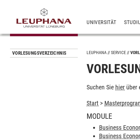
UNIVERSITÄT
STUDI
LEUPHANA
SERVICE
VORL
VORLESUNGSVERZEICHNIS
VORLESUN
Suchen Sie
hier
über 
Start
>
Masterprogra
MODULE
Business Econom
Business Econom