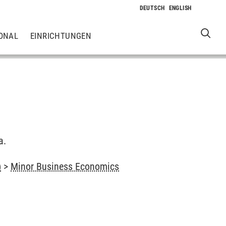
ONAL
EINRICHTUNGEN
a.
)
>
Minor Business Economics