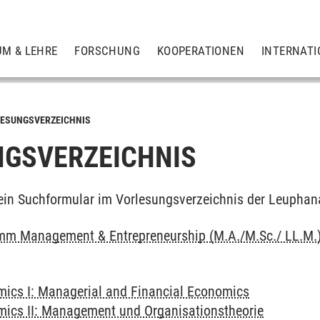
UM & LEHRE
FORSCHUNG
KOOPERATIONEN
INTERNATI
ESUNGSVERZEICHNIS
GSVERZEICHNIS
ein Suchformular im Vorlesungsverzeichnis der Leuphan
mm Management & Entrepreneurship (M.A./M.Sc./ LL.M.
ics I: Managerial and Financial Economics
ics II: Management und Organisationstheorie