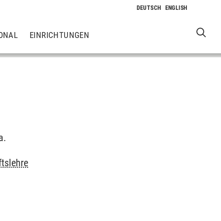
ONAL
EINRICHTUNGEN
a.
ftslehre