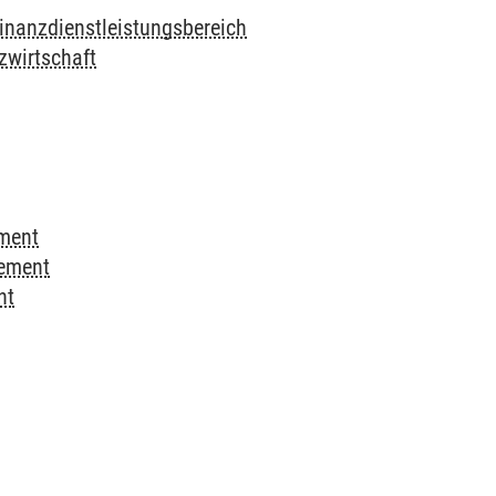
Finanzdienstleistungsbereich
zwirtschaft
ement
gement
nt