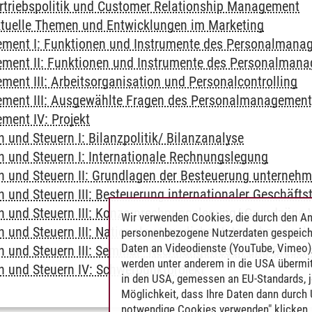
Vertriebspolitik und Customer Relationship Management
ktuelle Themen und Entwicklungen im Marketing
ent I: Funktionen und Instrumente des Personalmanag
ent II: Funktionen und Instrumente des Personalmana
ent III: Arbeitsorganisation und Personalcontrolling
ment III: Ausgewählte Fragen des Personalmanagemen
ent IV: Projekt
und Steuern I: Bilanzpolitik/ Bilanzanalyse
und Steuern I: Internationale Rechnungslegung
und Steuern II: Grundlagen der Besteuerung unternehme
und Steuern III: Besteuerung internationaler Geschäftst
und Steuern III: Konzernrechnungslegung/ Grundzüge 
Wir verwenden Cookies, die durch den An
und Steuern III: Nationale steuerliche Unternehmenspl
personenbezogene Nutzerdaten gespeich
Daten an Videodienste (YouTube, Vimeo),
und Steuern III: Seminar "Rechnungswesen und Steuern
werden unter anderem in die USA übermit
und Steuern IV: Schwerpunktprojekt
in den USA, gemessen an EU-Standards, j
Möglichkeit, dass Ihre Daten dann durch
notwendige Cookies verwenden" klicken, f