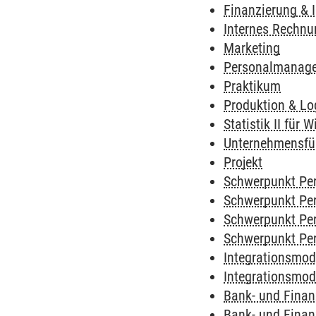
Finanzierung & I
Internes Rechn
Marketing
Personalmanag
Praktikum
Produktion & Lo
Statistik II für
Unternehmensfü
Projekt
Schwerpunkt Per
Schwerpunkt Per
Schwerpunkt Per
Schwerpunkt Per
Integrationsmodu
Integrationsmod
Bank- und Finanz
Bank- und Finan