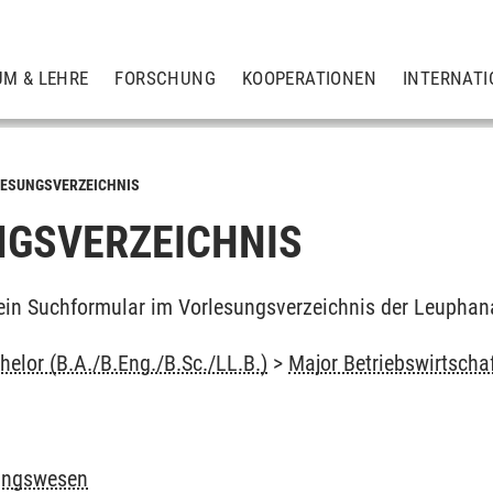
UM & LEHRE
FORSCHUNG
KOOPERATIONEN
INTERNATI
ESUNGSVERZEICHNIS
GSVERZEICHNIS
ein Suchformular im Vorlesungsverzeichnis der Leuphan
elor (B.A./B.Eng./B.Sc./LL.B.)
>
Major Betriebswirtscha
ungswesen