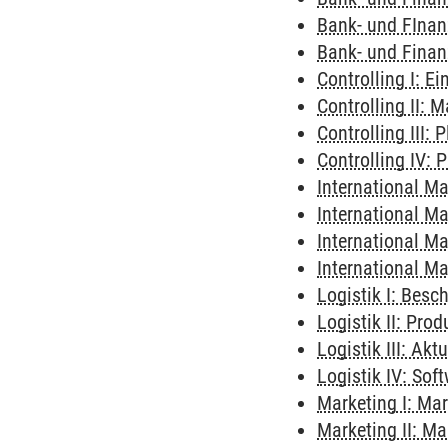
Bank- und FInan
Bank- und Finan
Controlling I: E
Controlling II:
Controlling III:
Controlling IV: 
International Ma
International M
International M
International M
Logistik I: Besc
Logistik II: Prod
Logistik III: Ak
Logistik IV: Sof
Marketing I: M
Marketing II: M