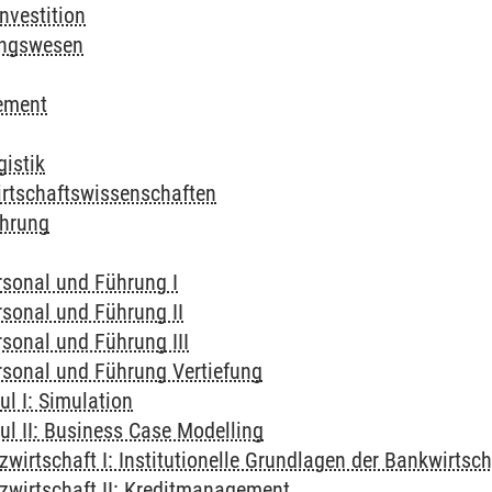
nvestition
ungswesen
ement
gistik
 Wirtschaftswissenschaften
hrung
sonal und Führung I
sonal und Führung II
sonal und Führung III
sonal und Führung Vertiefung
l I: Simulation
ul II: Business Case Modelling
wirtschaft I: Institutionelle Grundlagen der Bankwirtsch
zwirtschaft II: Kreditmanagement