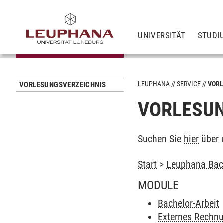
UNIVERSITÄT
STUDI
LEUPHANA
SERVICE
VORL
VORLESUNGSVERZEICHNIS
VORLESUN
Suchen Sie
hier
über 
Start
>
Leuphana Bach
MODULE
Bachelor-Arbeit
Externes Rechn