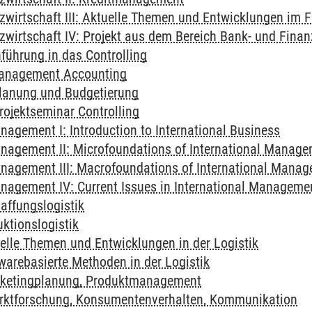
zwirtschaft III: Aktuelle Themen und Entwicklungen im 
zwirtschaft IV: Projekt aus dem Bereich Bank- und Finan
inführung in das Controlling
 Management Accounting
 Planung und Budgetierung
Projektseminar Controlling
nagement I: Introduction to International Business
anagement II: Microfoundations of International Manag
anagement III: Macrofoundations of International Mana
anagement IV: Current Issues in International Manageme
haffungslogistik
uktionslogistik
tuelle Themen und Entwicklungen in der Logistik
twarebasierte Methoden in der Logistik
arketingplanung, Produktmanagement
arktforschung, Konsumentenverhalten, Kommunikation