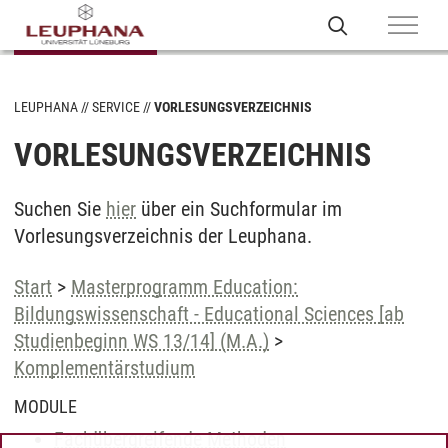
LEUPHANA
SERVICE
VORLESUNGSVERZEICHNIS
VORLESUNGSVERZEICHNIS
Suchen Sie
hier
über ein Suchformular im
Vorlesungsverzeichnis der Leuphana.
Start
>
Masterprogramm Education:
Bildungswissenschaft - Educational Sciences [ab
Studienbeginn WS 13/14] (M.A.)
>
Komplementärstudium
MODULE
Fachübergreifende Methoden