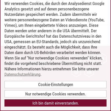
Wir verwenden Cookies, die durch den Analysedienst Google
Wissenschaftsethik
Analytics gesetzt und auf denen personenbezogene
Wissenschaftstheorie
Nutzerdaten gespeichert werden. Zudem übermitteln wir
weitere personenbezogene Daten an Videodienste (YouTube,
Vimeo), um Ihnen eingebettete Videos anzuzeigen. Diese
Daten werden unter anderem in die USA übermittelt. Der
Timo Leder
/
30.06.2024
Europäische Gerichtshof hat das Datenschutzniveau in den
USA, gemessen an EU-Standards, jedoch als unzureichend
eingeschätzt. Es besteht auch die Möglichkeit, dass Ihre
Daten dann durch US-Behörden verarbeitet werden können.
KONTAKT
Wenn Sie auf "Nur notwendige Cookies verwenden" klicken,
findet die vorgehend beschriebene Übermittlung nicht statt.
LEUPHANA ALS ARBEITGEBER
Nähere Informationen hierzu entnehmen Sie bitte unserer
INTRANET
Datenschutzerklärung
.
IMPRESSUM
Cookie-Einstellungen
DATENSCHUTZ
BARRIEREFREIHEIT
Nur notwendige Cookies verwenden.
COOKIE-EINSTELLUNGEN
Ich bin damit einverstanden.