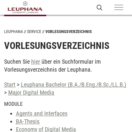
LEUPHANA
SERVICE
VORLESUNGSVERZEICHNIS
VORLESUNGSVERZEICHNIS
Suchen Sie
hier
über ein Suchformular im
Vorlesungsverzeichnis der Leuphana.
Start
>
Leuphana Bachelor (B.A./B.Eng./B.Sc./LL.B.)
>
Major Digital Media
MODULE
Agents and Interfaces
BA-Thesis
Economy of Digital Media