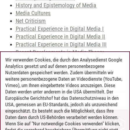
History and Epistemology of Media
Media Cultures
Net Criticism
Practical Experience in Digital Media I
Practical Experience in Digital Media II
Practical Experience in Digital Media III
Recent Developments in Media Theory
Research Colloquium
Wir verwenden Cookies, die durch den Analysedienst Google
Analytics gesetzt und auf denen personenbezogene
Technological Basics I
Nutzerdaten gespeichert werden. Zudem übermitteln wir
Technological Basics II
weitere personenbezogene Daten an Videodienste (YouTube,
Vimeo), um Ihnen eingebettete Videos anzuzeigen. Diese
Daten werden unter anderem in die USA übermittelt. Der
Europäische Gerichtshof hat das Datenschutzniveau in den
Timo Leder
/
30.06.2024
USA, gemessen an EU-Standards, jedoch als unzureichend
eingeschätzt. Es besteht auch die Möglichkeit, dass Ihre
Daten dann durch US-Behörden verarbeitet werden können.
KONTAKT
Wenn Sie auf "Nur notwendige Cookies verwenden" klicken,
findet die vorgehend beschriebene Übermittlung nicht statt.