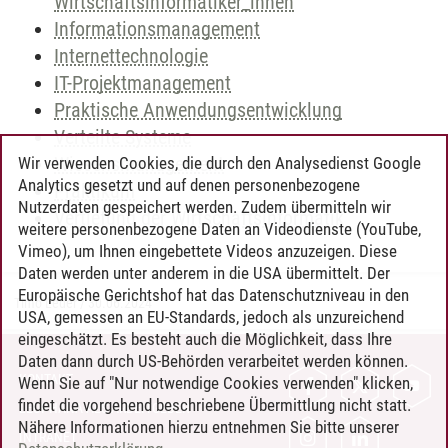
Wirtschaftsinformatiker_innen
Informationsmanagement
Internettechnologie
IT-Projektmanagement
Praktische Anwendungsentwicklung
Verteilte Systeme
Wissensmanagement
Wir verwenden Cookies, die durch den Analysedienst Google
Analytics gesetzt und auf denen personenbezogene
Praktikum
Nutzerdaten gespeichert werden. Zudem übermitteln wir
Vertiefung der Wirtschaftsinformatik
weitere personenbezogene Daten an Videodienste (YouTube,
Vimeo), um Ihnen eingebettete Videos anzuzeigen. Diese
Daten werden unter anderem in die USA übermittelt. Der
Europäische Gerichtshof hat das Datenschutzniveau in den
Timo Leder
/
30.06.2024
USA, gemessen an EU-Standards, jedoch als unzureichend
eingeschätzt. Es besteht auch die Möglichkeit, dass Ihre
Daten dann durch US-Behörden verarbeitet werden können.
KONTAKT
Wenn Sie auf "Nur notwendige Cookies verwenden" klicken,
findet die vorgehend beschriebene Übermittlung nicht statt.
LEUPHANA ALS ARBEITGEBER
Nähere Informationen hierzu entnehmen Sie bitte unserer
INTRANET