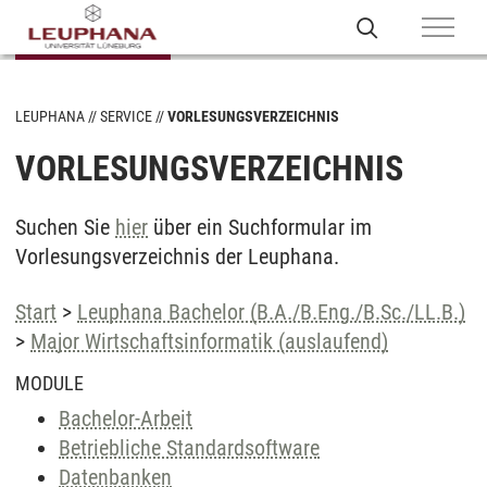
LEUPHANA
SERVICE
VORLESUNGSVERZEICHNIS
VORLESUNGSVERZEICHNIS
Suchen Sie
hier
über ein Suchformular im
Vorlesungsverzeichnis der Leuphana.
Start
>
Leuphana Bachelor (B.A./B.Eng./B.Sc./LL.B.)
>
Major Wirtschaftsinformatik (auslaufend)
MODULE
Bachelor-Arbeit
Betriebliche Standardsoftware
Datenbanken