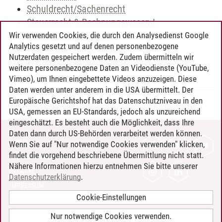
Schuldrecht/Sachenrecht
Steuerrecht & Rechnungswesen I
Vertragsmanagement
Wir verwenden Cookies, die durch den Analysedienst Google
Analytics gesetzt und auf denen personenbezogene
Wahlmodul (3. Semester)
Nutzerdaten gespeichert werden. Zudem übermitteln wir
Wahlmodul (4. Semester)
weitere personenbezogene Daten an Videodienste (YouTube,
Vimeo), um Ihnen eingebettete Videos anzuzeigen. Diese
Daten werden unter anderem in die USA übermittelt. Der
Europäische Gerichtshof hat das Datenschutzniveau in den
Timo Leder
/
30.06.2024
USA, gemessen an EU-Standards, jedoch als unzureichend
eingeschätzt. Es besteht auch die Möglichkeit, dass Ihre
Daten dann durch US-Behörden verarbeitet werden können.
KONTAKT
Wenn Sie auf "Nur notwendige Cookies verwenden" klicken,
findet die vorgehend beschriebene Übermittlung nicht statt.
LEUPHANA ALS ARBEITGEBER
Nähere Informationen hierzu entnehmen Sie bitte unserer
INTRANET
Datenschutzerklärung
.
IMPRESSUM
Cookie-Einstellungen
DATENSCHUTZ
BARRIEREFREIHEIT
Nur notwendige Cookies verwenden.