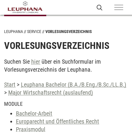
LEUPHANA
SERVICE
VORLESUNGSVERZEICHNIS
VORLESUNGSVERZEICHNIS
Suchen Sie
hier
über ein Suchformular im
Vorlesungsverzeichnis der Leuphana.
Start
>
Leuphana Bachelor (B.A./B.Eng./B.Sc./LL.B.)
>
Major Wirtschaftsrecht (auslaufend)
MODULE
Bachelor-Arbeit
Europarecht und Öffentliches Recht
Praxismodul