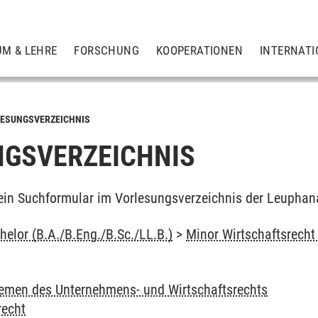
UM & LEHRE
FORSCHUNG
KOOPERATIONEN
INTERNATI
ESUNGSVERZEICHNIS
GSVERZEICHNIS
ein Suchformular im Vorlesungsverzeichnis der Leuphan
elor (B.A./B.Eng./B.Sc./LL.B.)
>
Minor Wirtschaftsrecht
emen des Unternehmens- und Wirtschaftsrechts
recht