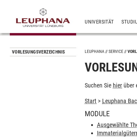
UNIVERSITÄT
STUDI
LEUPHANA
SERVICE
VORL
VORLESUNGSVERZEICHNIS
VORLESUN
Suchen Sie
hier
über 
Start
>
Leuphana Bach
MODULE
Ausgewählte Th
Immaterialgüter