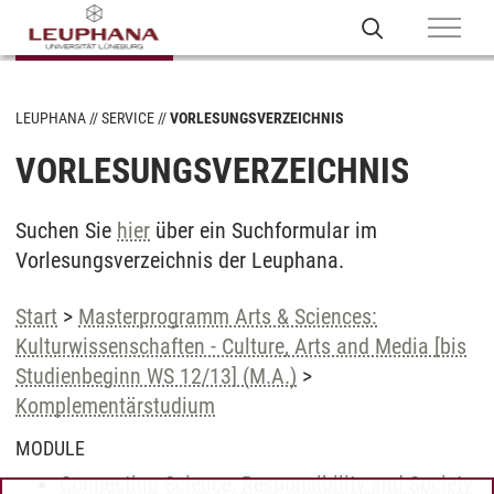
LEUPHANA
SERVICE
VORLESUNGSVERZEICHNIS
VORLESUNGSVERZEICHNIS
Suchen Sie
hier
über ein Suchformular im
Vorlesungsverzeichnis der Leuphana.
Start
>
Masterprogramm Arts & Sciences:
Kulturwissenschaften - Culture, Arts and Media [bis
Studienbeginn WS 12/13] (M.A.)
>
Komplementärstudium
MODULE
Connecting Science, Responsibility and Society