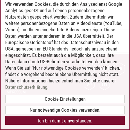
Wir verwenden Cookies, die durch den Analysedienst Google
Engaging with Knowledge and Sciences
Analytics gesetzt und auf denen personenbezogene
Reflecting Research Methods
Nutzerdaten gespeichert werden. Zudem übermitteln wir
weitere personenbezogene Daten an Videodienste (YouTube,
Vimeo), um Ihnen eingebettete Videos anzuzeigen. Diese
Daten werden unter anderem in die USA übermittelt. Der
Timo Leder
/
30.06.2024
Europäische Gerichtshof hat das Datenschutzniveau in den
USA, gemessen an EU-Standards, jedoch als unzureichend
eingeschätzt. Es besteht auch die Möglichkeit, dass Ihre
Daten dann durch US-Behörden verarbeitet werden können.
KONTAKT
Wenn Sie auf "Nur notwendige Cookies verwenden" klicken,
findet die vorgehend beschriebene Übermittlung nicht statt.
LEUPHANA ALS ARBEITGEBER
Nähere Informationen hierzu entnehmen Sie bitte unserer
INTRANET
Datenschutzerklärung
.
IMPRESSUM
Cookie-Einstellungen
DATENSCHUTZ
BARRIEREFREIHEIT
Nur notwendige Cookies verwenden.
COOKIE-EINSTELLUNGEN
Ich bin damit einverstanden.