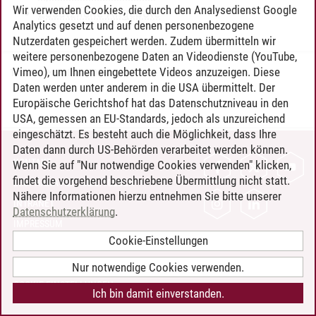
Wir verwenden Cookies, die durch den Analysedienst Google
Zusätzliche Angebote
Analytics gesetzt und auf denen personenbezogene
Nutzerdaten gespeichert werden. Zudem übermitteln wir
weitere personenbezogene Daten an Videodienste (YouTube,
Vimeo), um Ihnen eingebettete Videos anzuzeigen. Diese
Timo Leder
/
30.06.2024
Daten werden unter anderem in die USA übermittelt. Der
Europäische Gerichtshof hat das Datenschutzniveau in den
USA, gemessen an EU-Standards, jedoch als unzureichend
eingeschätzt. Es besteht auch die Möglichkeit, dass Ihre
Daten dann durch US-Behörden verarbeitet werden können.
KONTAKT
Wenn Sie auf "Nur notwendige Cookies verwenden" klicken,
findet die vorgehend beschriebene Übermittlung nicht statt.
LEUPHANA ALS ARBEITGEBER
Nähere Informationen hierzu entnehmen Sie bitte unserer
INTRANET
Datenschutzerklärung
.
IMPRESSUM
Cookie-Einstellungen
DATENSCHUTZ
BARRIEREFREIHEIT
Nur notwendige Cookies verwenden.
COOKIE-EINSTELLUNGEN
Ich bin damit einverstanden.