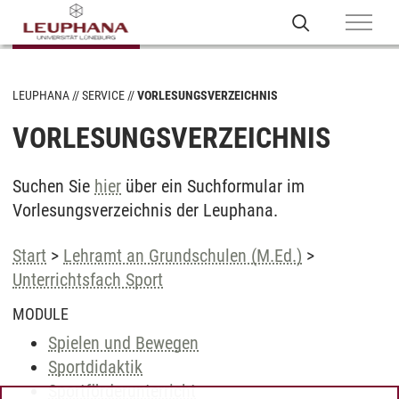
LEUPHANA
SERVICE
VORLESUNGSVERZEICHNIS
VORLESUNGSVERZEICHNIS
Suchen Sie
hier
über ein Suchformular im
Vorlesungsverzeichnis der Leuphana.
Start
>
Lehramt an Grundschulen (M.Ed.)
>
Unterrichtsfach Sport
MODULE
Spielen und Bewegen
Sportdidaktik
Sportförderunterricht